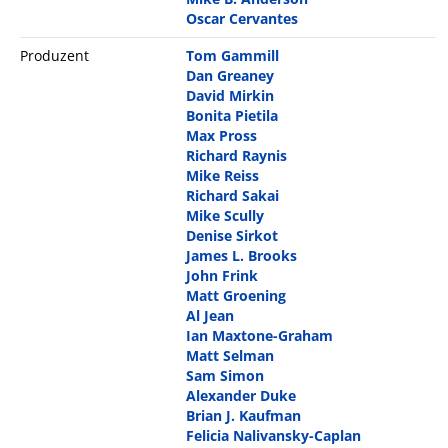
Oscar Cervantes
Produzent
Tom Gammill
Dan Greaney
David Mirkin
Bonita Pietila
Max Pross
Richard Raynis
Mike Reiss
Richard Sakai
Mike Scully
Denise Sirkot
James L. Brooks
John Frink
Matt Groening
Al Jean
Ian Maxtone-Graham
Matt Selman
Sam Simon
Alexander Duke
Brian J. Kaufman
Felicia Nalivansky-Caplan