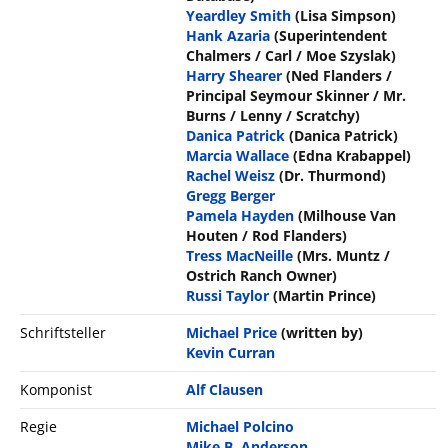
Yeardley Smith
(Lisa Simpson)
Hank Azaria
(Superintendent
Chalmers / Carl / Moe Szyslak)
Harry Shearer
(Ned Flanders /
Principal Seymour Skinner / Mr.
Burns / Lenny / Scratchy)
Danica Patrick
(Danica Patrick)
Marcia Wallace
(Edna Krabappel)
Rachel Weisz
(Dr. Thurmond)
Gregg Berger
Pamela Hayden
(Milhouse Van
Houten / Rod Flanders)
Tress MacNeille
(Mrs. Muntz /
Ostrich Ranch Owner)
Russi Taylor
(Martin Prince)
Schriftsteller
Michael Price
(written by)
Kevin Curran
Komponist
Alf Clausen
Regie
Michael Polcino
Mike B. Anderson