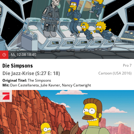
Mi, 12.08 18:40
Die Simpsons
Pro 7
Die Jazz-Krise
(S:27 E: 18)
Cartoon
(USA 2016)
Original Titel:
The Simpsons
Mit
:
Dan Castellaneta
,
Julie Kavner
,
Nancy Cartwright