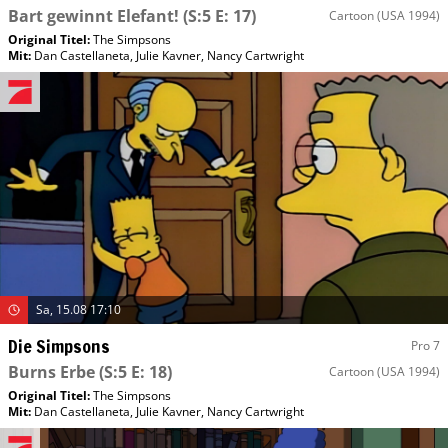
Bart gewinnt Elefant!
(S:5 E: 17)
Cartoon
(USA 1994)
Original Titel:
The Simpsons
Mit
:
Dan Castellaneta
,
Julie Kavner
,
Nancy Cartwright
Sa, 15.08 17:10
Die Simpsons
Pro 7
Burns Erbe
(S:5 E: 18)
Cartoon
(USA 1994)
Original Titel:
The Simpsons
Mit
:
Dan Castellaneta
,
Julie Kavner
,
Nancy Cartwright