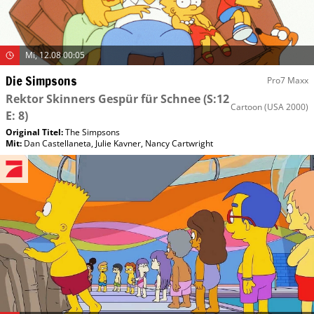
Mi, 12.08 00:05
Die Simpsons
Pro7 Maxx
Rektor Skinners Gespür für Schnee
(S:12
Cartoon
(USA 2000)
E: 8)
Original Titel:
The Simpsons
Mit
:
Dan Castellaneta
,
Julie Kavner
,
Nancy Cartwright