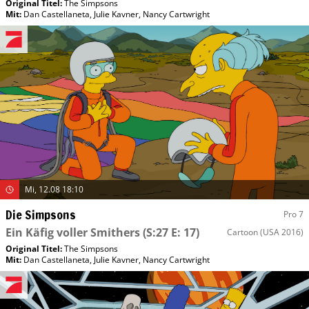
Original Titel:
The Simpsons
Mit
:
Dan Castellaneta
,
Julie Kavner
,
Nancy Cartwright
Mi, 12.08 18:10
Die Simpsons
Pro 7
Ein Käfig voller Smithers
(S:27 E: 17)
Cartoon
(USA 2016)
Original Titel:
The Simpsons
Mit
:
Dan Castellaneta
,
Julie Kavner
,
Nancy Cartwright