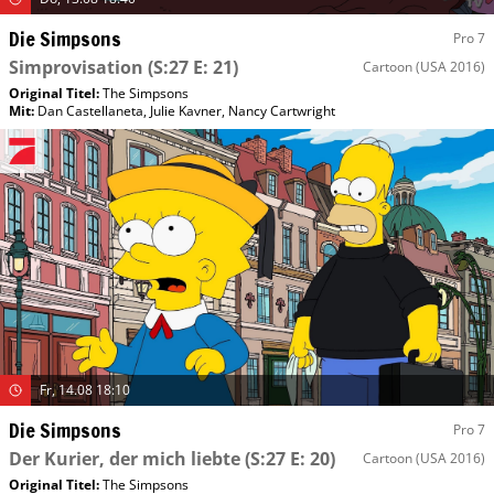
Die Simpsons
Pro 7
Simprovisation
(S:27 E: 21)
Cartoon
(USA 2016)
Original Titel:
The Simpsons
Mit
:
Dan Castellaneta
,
Julie Kavner
,
Nancy Cartwright
Fr, 14.08 18:10
Die Simpsons
Pro 7
Der Kurier, der mich liebte
(S:27 E: 20)
Cartoon
(USA 2016)
Original Titel:
The Simpsons