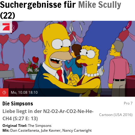
Suchergebnisse für
Mike Scully
(
22
)
Mo, 10.08 18:10
Die Simpsons
Pro 7
Liebe liegt in der N2-O2-Ar-CO2-Ne-He-
Cartoon
(USA 2016)
CH4
(S:27 E: 13)
Original Titel:
The Simpsons
Mit
:
Dan Castellaneta
,
Julie Kavner
,
Nancy Cartwright