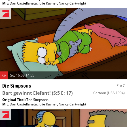
Mit
:
Dan Castellaneta
,
Julie Kavner
,
Nancy Cartwright
So, 16.08 14:55
Die Simpsons
Pro 7
Bart gewinnt Elefant!
(S:5 E: 17)
Cartoon
(USA 1994)
Original Titel:
The Simpsons
Mit
:
Dan Castellaneta
,
Julie Kavner
,
Nancy Cartwright