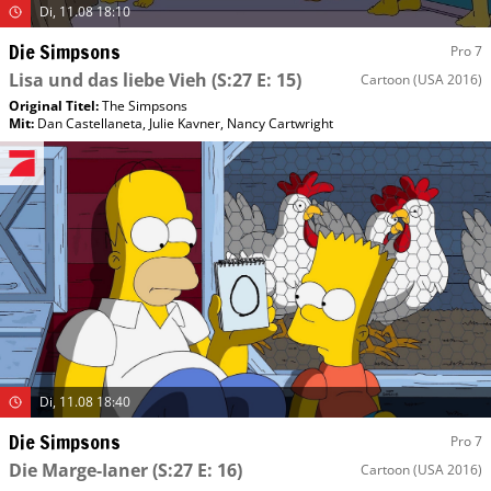
Di, 11.08 18:10
Die Simpsons
Pro 7
Lisa und das liebe Vieh
(S:27 E: 15)
Cartoon
(USA 2016)
Original Titel:
The Simpsons
Mit
:
Dan Castellaneta
,
Julie Kavner
,
Nancy Cartwright
Di, 11.08 18:40
Die Simpsons
Pro 7
Die Marge-Ianer
(S:27 E: 16)
Cartoon
(USA 2016)