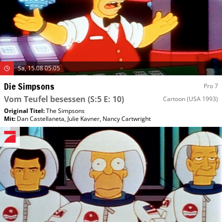
Sa, 15.08 05:05
Die Simpsons
Pro 7
Vom Teufel besessen
(S:5 E: 10)
Cartoon
(USA 1993)
Original Titel:
The Simpsons
Mit
:
Dan Castellaneta
,
Julie Kavner
,
Nancy Cartwright