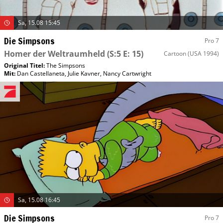
Sa, 15.08 15:45
Die Simpsons
Pro 7
Homer der Weltraumheld
(S:5 E: 15)
Cartoon
(USA 1994)
Original Titel:
The Simpsons
Mit
:
Dan Castellaneta
,
Julie Kavner
,
Nancy Cartwright
Sa, 15.08 16:45
Die Simpsons
Pro 7