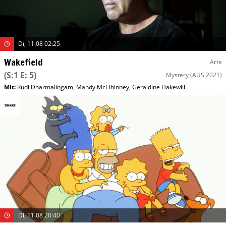
Di, 11.08 02:25
Wakefield
Arte
(S:1 E: 5)
Mystery
(AUS 2021)
Mit
:
Rudi Dharmalingam
,
Mandy McElhinney
,
Geraldine Hakewill
Di, 11.08 20:40