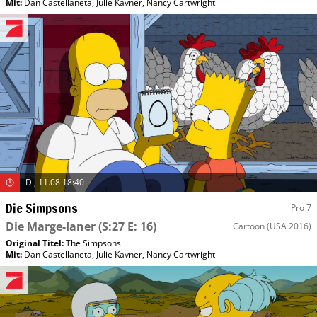
Mit
:
Dan Castellaneta
,
Julie Kavner
,
Nancy Cartwright
Di, 11.08 18:40
Die Simpsons
Pro 7
Die Marge-Ianer
(S:27 E: 16)
Cartoon
(USA 2016)
Original Titel:
The Simpsons
Mit
:
Dan Castellaneta
,
Julie Kavner
,
Nancy Cartwright