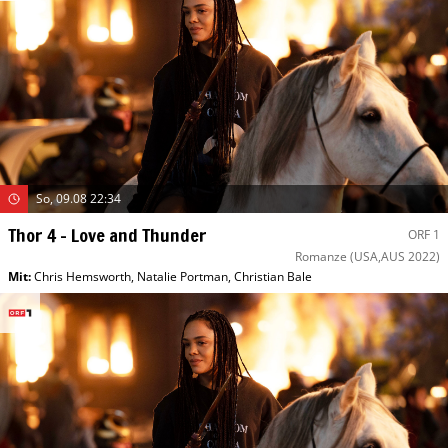
So, 09.08 22:34
Thor 4 – Love and Thunder
ORF 1
Romanze
(USA,AUS 2022)
Mit
:
Chris Hemsworth
,
Natalie Portman
,
Christian Bale