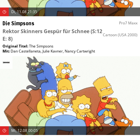
Di, 11.08 21:35
Die Simpsons
Pro7 Maxx
Rektor Skinners Gespür für Schnee
(S:12
Cartoon
(USA 2000)
E: 8)
Original Titel:
The Simpsons
Mit
:
Dan Castellaneta
,
Julie Kavner
,
Nancy Cartwright
Mi, 12.08 00:05