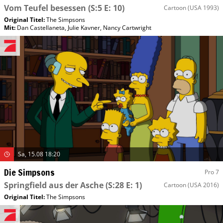
Vom Teufel besessen
(S:5 E: 10)
Cartoon
(USA 1993)
Original Titel:
The Simpsons
Mit
:
Dan Castellaneta
,
Julie Kavner
,
Nancy Cartwright
Sa, 15.08 18:20
Die Simpsons
Pro 7
Springfield aus der Asche
(S:28 E: 1)
Cartoon
(USA 2016)
Original Titel:
The Simpsons