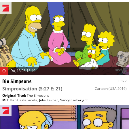
Do, 13.08 18:40
Die Simpsons
Pro 7
Simprovisation
(S:27 E: 21)
Cartoon
(USA 2016)
Original Titel:
The Simpsons
Mit
:
Dan Castellaneta
,
Julie Kavner
,
Nancy Cartwright