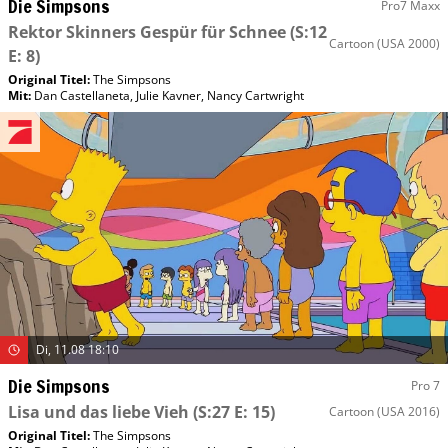
Die Simpsons
Pro7 Maxx
Rektor Skinners Gespür für Schnee
(S:12
Cartoon
(USA 2000)
E: 8)
Original Titel:
The Simpsons
Mit
:
Dan Castellaneta
,
Julie Kavner
,
Nancy Cartwright
Di, 11.08 18:10
Die Simpsons
Pro 7
Lisa und das liebe Vieh
(S:27 E: 15)
Cartoon
(USA 2016)
Original Titel:
The Simpsons