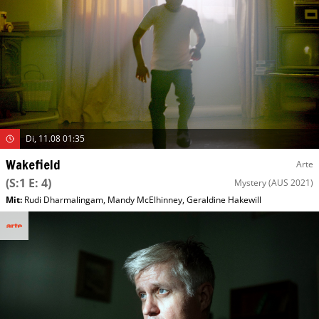
Di, 11.08 01:35
Wakefield
Arte
(S:1 E: 4)
Mystery
(AUS 2021)
Mit
:
Rudi Dharmalingam
,
Mandy McElhinney
,
Geraldine Hakewill