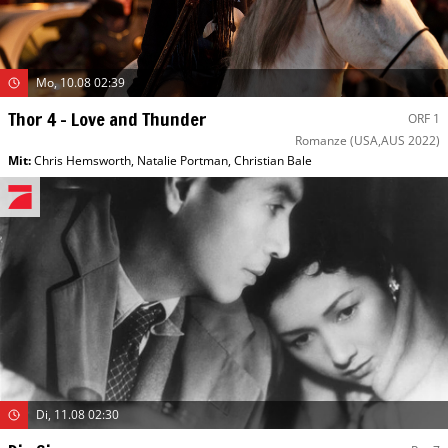
Mo, 10.08 02:39
Thor 4 – Love and Thunder
ORF 1
Romanze
(USA,AUS 2022)
Mit
:
Chris Hemsworth
,
Natalie Portman
,
Christian Bale
Di, 11.08 02:30