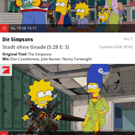
Sa, 15.08 19:15
Die Simpsons
Pro 7
Stadt ohne Gnade
(S:28 E: 3)
Cartoon
(USA 2016)
Original Titel:
The Simpsons
Mit
:
Dan Castellaneta
,
Julie Kavner
,
Nancy Cartwright