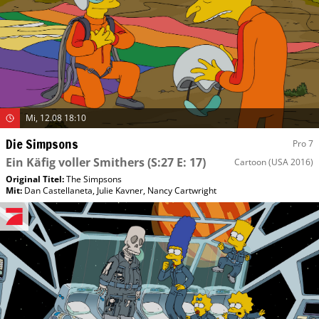
Mi, 12.08 18:10
Die Simpsons
Pro 7
Ein Käfig voller Smithers
(S:27 E: 17)
Cartoon
(USA 2016)
Original Titel:
The Simpsons
Mit
:
Dan Castellaneta
,
Julie Kavner
,
Nancy Cartwright