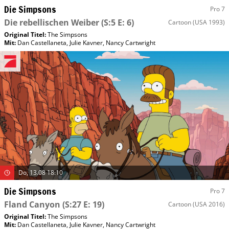
Die Simpsons
Pro 7
Die rebellischen Weiber
(S:5 E: 6)
Cartoon
(USA 1993)
Original Titel:
The Simpsons
Mit
:
Dan Castellaneta
,
Julie Kavner
,
Nancy Cartwright
Do, 13.08 18:10
Die Simpsons
Pro 7
Fland Canyon
(S:27 E: 19)
Cartoon
(USA 2016)
Original Titel:
The Simpsons
Mit
:
Dan Castellaneta
,
Julie Kavner
,
Nancy Cartwright