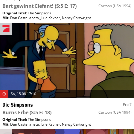
Bart gewinnt Elefant!
(S:5 E: 17)
Cartoon
(USA 1994)
Original Titel:
The Simpsons
Mit
:
Dan Castellaneta
,
Julie Kavner
,
Nancy Cartwright
Sa, 15.08 17:10
Die Simpsons
Pro 7
Burns Erbe
(S:5 E: 18)
Cartoon
(USA 1994)
Original Titel:
The Simpsons
Mit
:
Dan Castellaneta
,
Julie Kavner
,
Nancy Cartwright