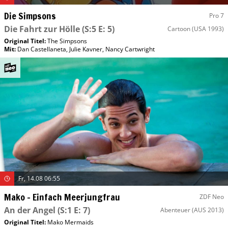
Die Simpsons
Pro 7
Die Fahrt zur Hölle
(S:5 E: 5)
Cartoon
(USA 1993)
Original Titel:
The Simpsons
Mit
:
Dan Castellaneta
,
Julie Kavner
,
Nancy Cartwright
Fr, 14.08 06:55
Mako – Einfach Meerjungfrau
ZDF Neo
An der Angel
(S:1 E: 7)
Abenteuer
(AUS 2013)
Original Titel:
Mako Mermaids