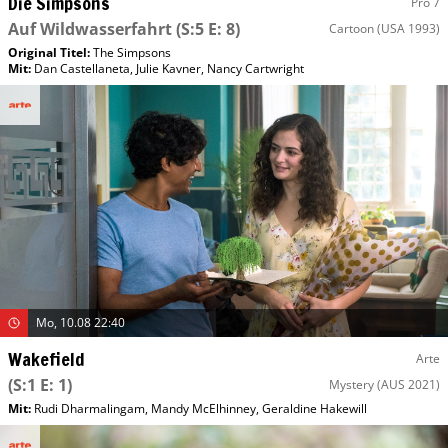
Die Simpsons
Pro 7
Auf Wildwasserfahrt
(S:5 E: 8)
Cartoon
(USA 1993)
Original Titel:
The Simpsons
Mit
:
Dan Castellaneta
,
Julie Kavner
,
Nancy Cartwright
Mo, 10.08 22:40
Wakefield
Arte
(S:1 E: 1)
Mystery
(AUS 2021)
Mit
:
Rudi Dharmalingam
,
Mandy McElhinney
,
Geraldine Hakewill