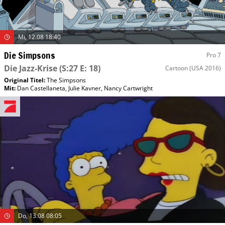
Mi, 12.08 18:40
Die Simpsons
Pro 7
Die Jazz-Krise
(S:27 E: 18)
Cartoon
(USA 2016)
Original Titel:
The Simpsons
Mit
:
Dan Castellaneta
,
Julie Kavner
,
Nancy Cartwright
Do, 13.08 08:05