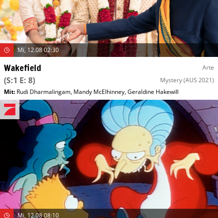
Mi, 12.08 02:30
Wakefield
Arte
(S:1 E: 8)
Mystery
(AUS 2021)
Mit
:
Rudi Dharmalingam
,
Mandy McElhinney
,
Geraldine Hakewill
Mi, 12.08 08:10