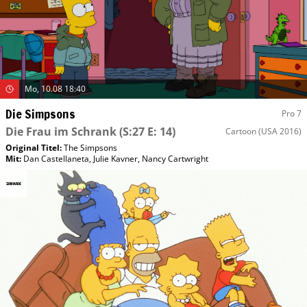
Mo, 10.08 18:40
Die Simpsons
Pro 7
Die Frau im Schrank
(S:27 E: 14)
Cartoon
(USA 2016)
Original Titel:
The Simpsons
Mit
:
Dan Castellaneta
,
Julie Kavner
,
Nancy Cartwright