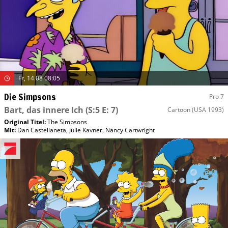
Fr, 14.08 08:05
Die Simpsons
Pro 7
Bart, das innere Ich
(S:5 E: 7)
Cartoon
(USA 1993)
Original Titel:
The Simpsons
Mit
:
Dan Castellaneta
,
Julie Kavner
,
Nancy Cartwright