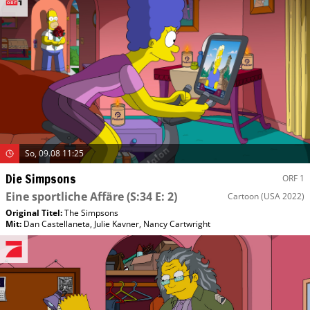
So, 09.08 11:25
Die Simpsons
ORF 1
Eine sportliche Affäre
(S:34 E: 2)
Cartoon
(USA 2022)
Original Titel:
The Simpsons
Mit
:
Dan Castellaneta
,
Julie Kavner
,
Nancy Cartwright