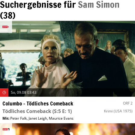
Suchergebnisse für
Sam Simon
(
38
)
So, 09.08 03:43
Columbo – Tödliches Comeback
ORF 2
Tödliches Comeback
(S:5 E: 1)
Krimi
(USA 1975)
Mit
:
Peter Falk
,
Janet Leigh
,
Maurice Evans