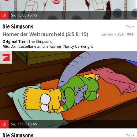
Sa, 15.08 15:45
Die Simpsons
Pro 7
Homer der Weltraumheld
(S:5 E: 15)
Cartoon
(USA 1994)
Original Titel:
The Simpsons
Mit
:
Dan Castellaneta
,
Julie Kavner
,
Nancy Cartwright
Sa, 15.08 16:45
Die Simpsons
Pro 7