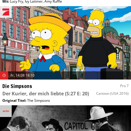
Mit
:
Lucy Fry
,
Ivy Latimer
,
Amy Ruffle
Fr, 14.08 18:10
Die Simpsons
Pro 7
Der Kurier, der mich liebte
(S:27 E: 20)
Cartoon
(USA 2016)
Original Titel:
The Simpsons