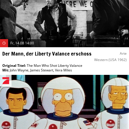
Fr, 14.08 14:00
Der Mann, der Liberty Valance erschoss
Arte
Western
(USA 1962)
Original Titel:
The Man Who Shot Liberty Valance
Mit
:
John Wayne
,
James Stewart
,
Vera Miles