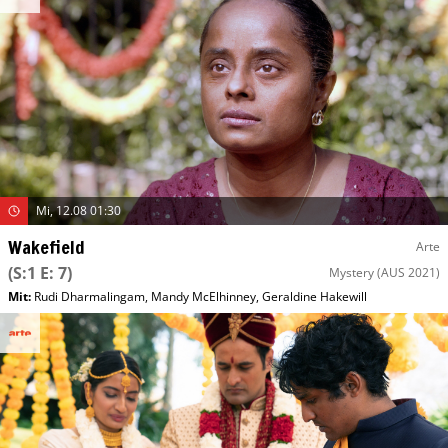
Mi, 12.08 01:30
Wakefield
Arte
(S:1 E: 7)
Mystery
(AUS 2021)
Mit
:
Rudi Dharmalingam
,
Mandy McElhinney
,
Geraldine Hakewill