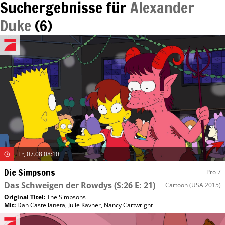
Suchergebnisse für
Alexander
Duke
(
6
)
Fr, 07.08 08:10
Die Simpsons
Pro 7
Das Schweigen der Rowdys
(S:26 E: 21)
Cartoon
(USA 2015)
Original Titel:
The Simpsons
Mit
:
Dan Castellaneta
,
Julie Kavner
,
Nancy Cartwright