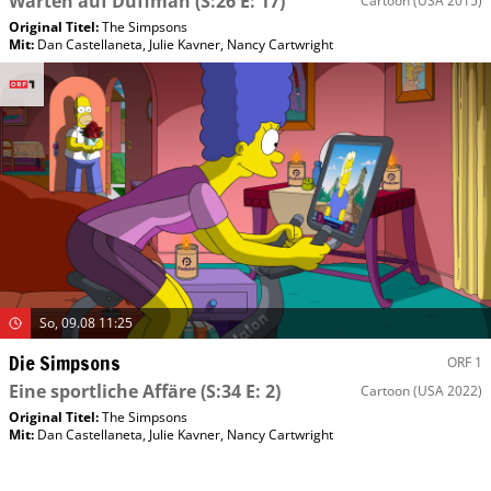
Warten auf Duffman
(S:26 E: 17)
Cartoon
(USA 2015)
Original Titel:
The Simpsons
Mit
:
Dan Castellaneta
,
Julie Kavner
,
Nancy Cartwright
So, 09.08 11:25
Die Simpsons
ORF 1
Eine sportliche Affäre
(S:34 E: 2)
Cartoon
(USA 2022)
Original Titel:
The Simpsons
Mit
:
Dan Castellaneta
,
Julie Kavner
,
Nancy Cartwright