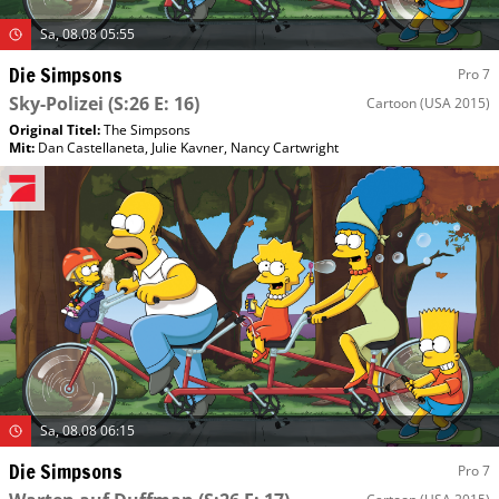
Sa, 08.08 05:55
Die Simpsons
Pro 7
Sky-Polizei
(S:26 E: 16)
Cartoon
(USA 2015)
Original Titel:
The Simpsons
Mit
:
Dan Castellaneta
,
Julie Kavner
,
Nancy Cartwright
Sa, 08.08 06:15
Die Simpsons
Pro 7