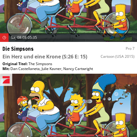
Sa, 08.08 05:35
Die Simpsons
Pro 7
Ein Herz und eine Krone
(S:26 E: 15)
Cartoon
(USA 2015)
Original Titel:
The Simpsons
Mit
:
Dan Castellaneta
,
Julie Kavner
,
Nancy Cartwright