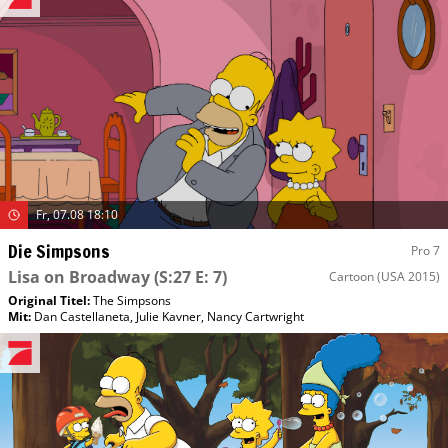
Fr, 07.08 18:10
Die Simpsons
Pro 7
Lisa on Broadway
(S:27 E: 7)
Cartoon
(USA 2015)
Original Titel:
The Simpsons
Mit
:
Dan Castellaneta
,
Julie Kavner
,
Nancy Cartwright