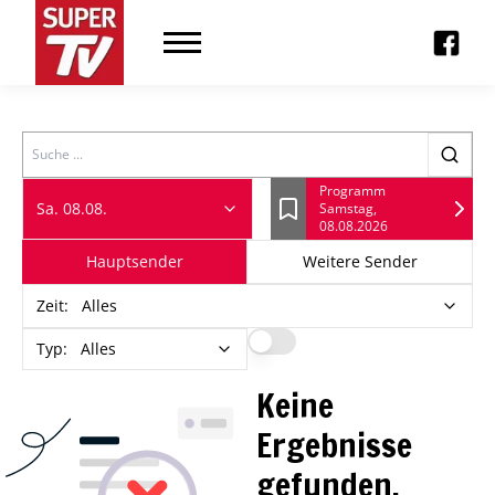
Search
Programm
Sa. 08.08.
Samstag,
Lesezeichen
08.08.2026
Hauptsender
Weitere Sender
Zeit
:
Alles
Typ
:
Alles
Keine
Ergebnisse
gefunden.