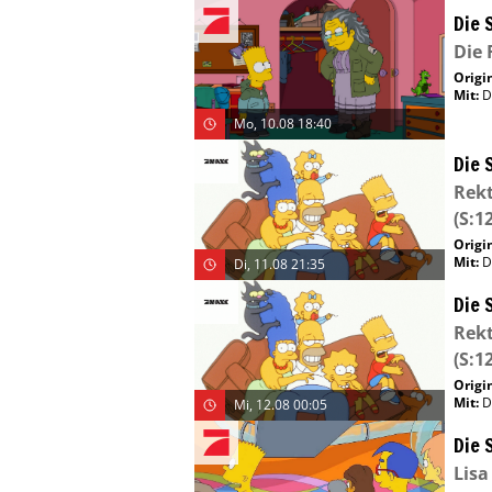
Die 
Die 
Origin
Mit
:
D
Mo, 10.08 18:40
Die 
Rekt
(S:12
Origin
Mit
:
D
Di, 11.08 21:35
Die 
Rekt
(S:12
Origin
Mit
:
D
Mi, 12.08 00:05
Die 
Lisa