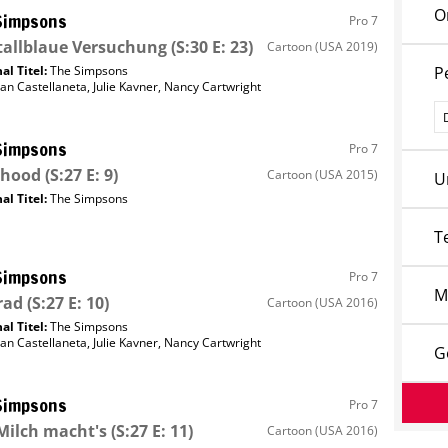
O
Simpsons
Pro 7
tallblaue Versuchung
(S:30 E: 23)
Cartoon
(USA 2019)
al Titel:
The Simpsons
P
an Castellaneta
,
Julie Kavner
,
Nancy Cartwright
P
Simpsons
Pro 7
thood
(S:27 E: 9)
Cartoon
(USA 2015)
U
al Titel:
The Simpsons
T
Simpsons
Pro 7
M
rad
(S:27 E: 10)
Cartoon
(USA 2016)
al Titel:
The Simpsons
an Castellaneta
,
Julie Kavner
,
Nancy Cartwright
G
Simpsons
Pro 7
Milch macht's
(S:27 E: 11)
Cartoon
(USA 2016)