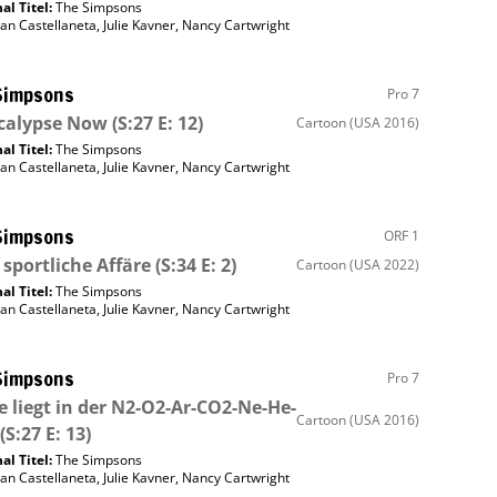
al Titel:
The Simpsons
an Castellaneta
,
Julie Kavner
,
Nancy Cartwright
Simpsons
Pro 7
calypse Now
(S:27 E: 12)
Cartoon
(USA 2016)
al Titel:
The Simpsons
an Castellaneta
,
Julie Kavner
,
Nancy Cartwright
Simpsons
ORF 1
 sportliche Affäre
(S:34 E: 2)
Cartoon
(USA 2022)
al Titel:
The Simpsons
an Castellaneta
,
Julie Kavner
,
Nancy Cartwright
Simpsons
Pro 7
e liegt in der N2-O2-Ar-CO2-Ne-He-
Cartoon
(USA 2016)
(S:27 E: 13)
al Titel:
The Simpsons
an Castellaneta
,
Julie Kavner
,
Nancy Cartwright