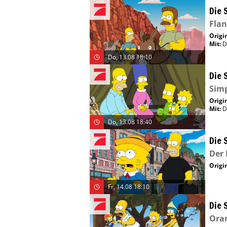
Die 
Fla
Origin
Mit
:
D
Do, 13.08 18:10
Die 
Simp
Origin
Mit
:
D
Do, 13.08 18:40
Die 
Der 
Origin
Fr, 14.08 18:10
Die 
Oran