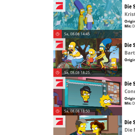
Die 
Kris
Origin
Mit
:
D
Sa, 08.08 14:45
Die 
Bar
Origin
Sa, 08.08 18:25
Die 
Con
Origin
Mit
:
D
Sa, 08.08 18:50
Die 
Die 