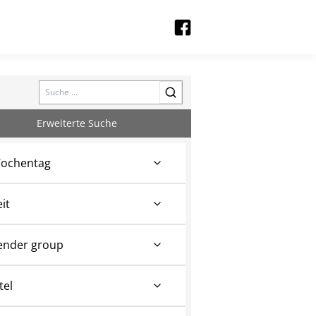
Search
Erweiterte Suche
ochentag
eit
ender group
tel