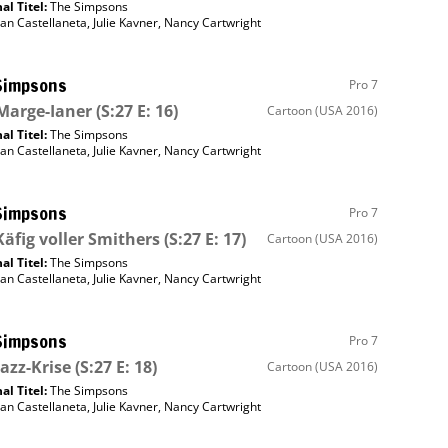
al Titel:
The Simpsons
an Castellaneta
,
Julie Kavner
,
Nancy Cartwright
Simpsons
Pro 7
Marge-Ianer
(S:27 E: 16)
Cartoon
(USA 2016)
al Titel:
The Simpsons
an Castellaneta
,
Julie Kavner
,
Nancy Cartwright
Simpsons
Pro 7
Käfig voller Smithers
(S:27 E: 17)
Cartoon
(USA 2016)
al Titel:
The Simpsons
an Castellaneta
,
Julie Kavner
,
Nancy Cartwright
Simpsons
Pro 7
Jazz-Krise
(S:27 E: 18)
Cartoon
(USA 2016)
al Titel:
The Simpsons
an Castellaneta
,
Julie Kavner
,
Nancy Cartwright