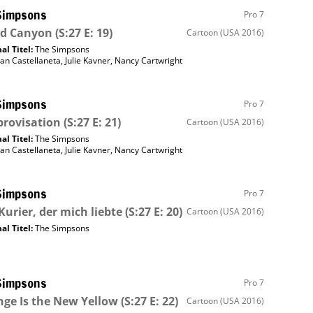
Simpsons
Pro 7
nd Canyon
(S:27 E: 19)
Cartoon
(USA 2016)
al Titel:
The Simpsons
an Castellaneta
,
Julie Kavner
,
Nancy Cartwright
Simpsons
Pro 7
rovisation
(S:27 E: 21)
Cartoon
(USA 2016)
al Titel:
The Simpsons
an Castellaneta
,
Julie Kavner
,
Nancy Cartwright
Simpsons
Pro 7
Kurier, der mich liebte
(S:27 E: 20)
Cartoon
(USA 2016)
al Titel:
The Simpsons
Simpsons
Pro 7
ge Is the New Yellow
(S:27 E: 22)
Cartoon
(USA 2016)