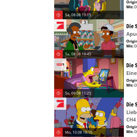
Origin
Mit
:
D
Sa, 08.08 19:15
Die 
Apu
Origin
Mit
:
D
Sa, 08.08 19:45
Die 
Eine
Origin
Mit
:
D
So, 09.08 11:25
Die 
Lieb
CH4
Origin
Mit
:
D
Mo, 10.08 18:10