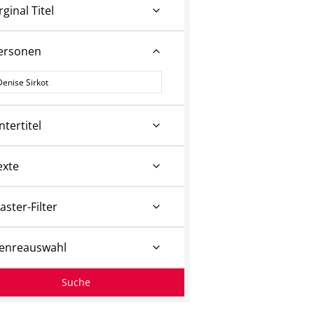
rginal Titel
ersonen
ersonen
ntertitel
exte
aster-Filter
enreauswahl
Suche