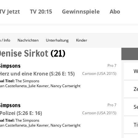
TV Jetzt
TV 20:15
Gewinnspiele
Abo
 / Info
Nachrichten
Unterhaltung
Kinder
Denise Sirkot
(
21
)
Simpsons
Pro 7
W
Herz und eine Krone
(S:26 E: 15)
Cartoon
(USA 2015)
al Titel:
The Simpsons
an Castellaneta
,
Julie Kavner
,
Nancy Cartwright
Z
Simpsons
Pro 7
S
Polizei
(S:26 E: 16)
Cartoon
(USA 2015)
al Titel:
The Simpsons
Ti
an Castellaneta
,
Julie Kavner
,
Nancy Cartwright