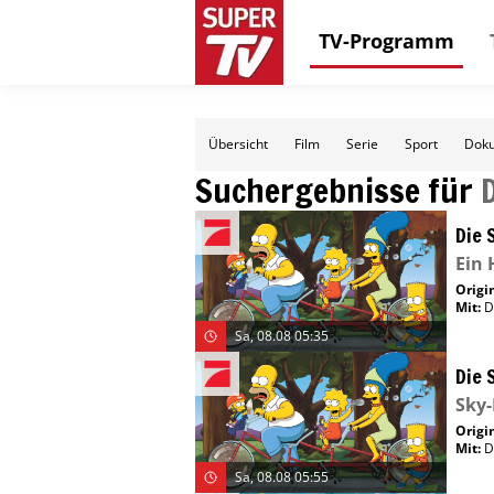
TV-Programm
Übersicht
Film
Serie
Sport
Doku
Suchergebnisse für
Die 
Ein 
Origin
Mit
:
D
Sa, 08.08 05:35
Die 
Sky-
Origin
Mit
:
D
Sa, 08.08 05:55