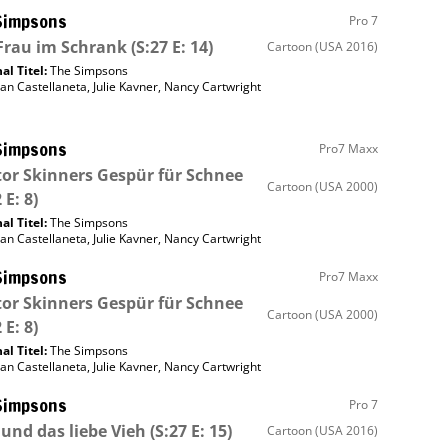
Simpsons
Pro 7
Frau im Schrank
(S:27 E: 14)
Cartoon
(USA 2016)
al Titel:
The Simpsons
an Castellaneta
,
Julie Kavner
,
Nancy Cartwright
Simpsons
Pro7 Maxx
or Skinners Gespür für Schnee
Cartoon
(USA 2000)
 E: 8)
al Titel:
The Simpsons
an Castellaneta
,
Julie Kavner
,
Nancy Cartwright
Simpsons
Pro7 Maxx
or Skinners Gespür für Schnee
Cartoon
(USA 2000)
 E: 8)
al Titel:
The Simpsons
an Castellaneta
,
Julie Kavner
,
Nancy Cartwright
Simpsons
Pro 7
 und das liebe Vieh
(S:27 E: 15)
Cartoon
(USA 2016)