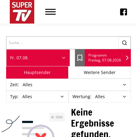
Search
Programm
Fr. 07.08.
Freitag, 07.08.2026
Lesezeichen
Hauptsender
Weitere Sender
Zeit
:
Alles
Typ
:
Alles
Wertung
:
Alles
Keine
Ergebnisse
gefunden.