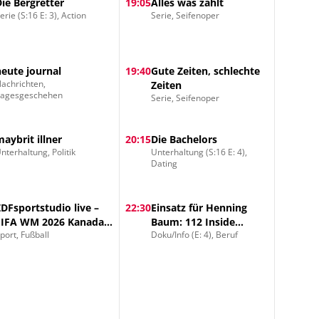
Die Bergretter
19:05
Alles was zählt
erie (S:16 E: 3), Action
Serie, Seifenoper
heute journal
19:40
Gute Zeiten, schlechte
achrichten,
Zeiten
Tagesgeschehen
Serie, Seifenoper
maybrit illner
20:15
Die Bachelors
nterhaltung, Politik
Unterhaltung (S:16 E: 4),
Dating
ZDFsportstudio live –
22:30
Einsatz für Henning
FIFA WM 2026 Kanada –
Baum: 112 Inside
port, Fußball
Doku/Info (E: 4), Beruf
Katar Vorrunde Gruppe
Feuerwehr
B