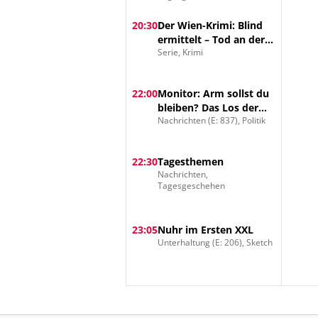
20:30
Der Wien-Krimi: Blind
ermittelt – Tod an der
Serie, Krimi
Donau
22:00
Monitor: Arm sollst du
bleiben? Das Los der
Nachrichten (E: 837), Politik
Herkunft
22:30
Tagesthemen
Nachrichten,
Tagesgeschehen
23:05
Nuhr im Ersten XXL
Unterhaltung (E: 206), Sketch