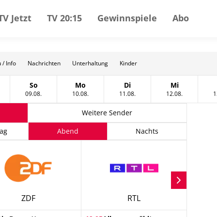
TV Jetzt
TV 20:15
Gewinnspiele
Abo
 / Info
Nachrichten
Unterhaltung
Kinder
So
Mo
Di
Mi
tag, 08 August
Sonntag, 09 August
Montag, 10 August
Dienstag, 11 August
Mittwoch, 12
09.08.
10.08.
11.08.
12.08.
1
Weitere Sender
ag
Abend
Nachts
ZDF
RTL