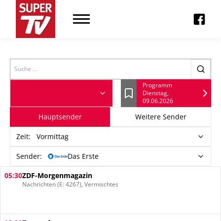
Search
Programm
Dienstag,
Lesezeichen
09.06.2026
Hauptsender
Weitere Sender
Zeit
:
Vormittag
Sender:
Das Erste
05:30
ZDF-Morgenmagazin
Nachrichten (E: 4267), Vermischtes