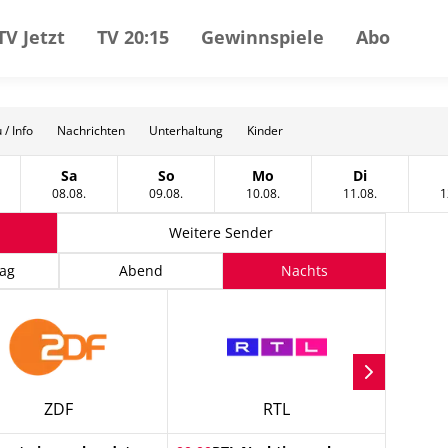
TV Jetzt
TV 20:15
Gewinnspiele
Abo
 / Info
Nachrichten
Unterhaltung
Kinder
Sa
So
Mo
Di
gust
tag, 07 August
Samstag, 08 August
Sonntag, 09 August
Montag, 10 August
Dienstag, 11
08.08.
09.08.
10.08.
11.08.
1
Weitere Sender
ag
Abend
Nachts
ZDF
RTL