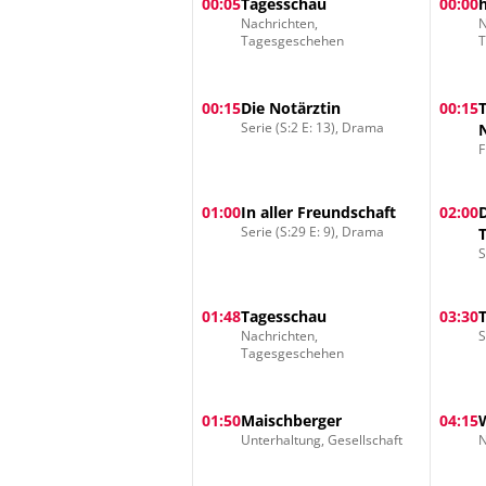
00:05
Tagesschau
00:00
Nachrichten,
N
Tagesgeschehen
00:15
Die Notärztin
00:15
Serie (S:2 E: 13), Drama
F
01:00
In aller Freundschaft
02:00
Serie (S:29 E: 9), Drama
S
01:48
Tagesschau
03:30
Nachrichten,
S
Tagesgeschehen
01:50
Maischberger
04:15
Unterhaltung, Gesellschaft
N