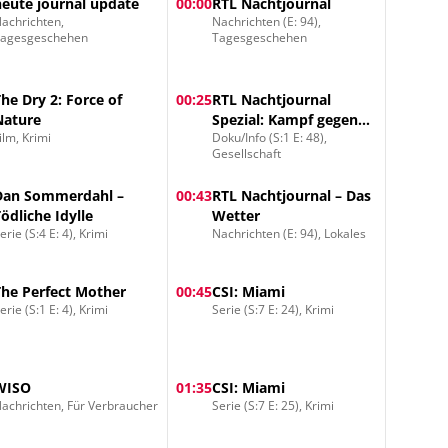
heute journal update
00:00
RTL Nachtjournal
achrichten,
Nachrichten (E: 94),
Tagesgeschehen
Tagesgeschehen
The Dry 2: Force of
00:25
RTL Nachtjournal
Nature
Spezial: Kampf gegen
ilm, Krimi
Doku/Info (S:1 E: 48),
Mobbing
Gesellschaft
Dan Sommerdahl –
00:43
RTL Nachtjournal – Das
Tödliche Idylle
Wetter
erie (S:4 E: 4), Krimi
Nachrichten (E: 94), Lokales
The Perfect Mother
00:45
CSI: Miami
erie (S:1 E: 4), Krimi
Serie (S:7 E: 24), Krimi
WISO
01:35
CSI: Miami
achrichten, Für Verbraucher
Serie (S:7 E: 25), Krimi