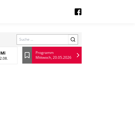
Search
Mi
Programm
Mittwoch, 20.05.2026
 August
Mittwoch, 12 August
Lesezeichen
2.08.