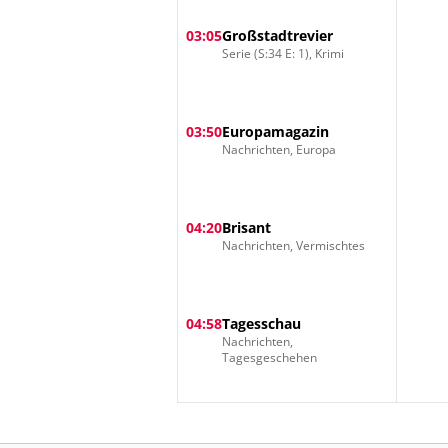
03:05
Großstadtrevier
Serie (S:34 E: 1), Krimi
03:50
Europamagazin
Nachrichten, Europa
04:20
Brisant
Nachrichten, Vermischtes
04:58
Tagesschau
Nachrichten,
Tagesgeschehen