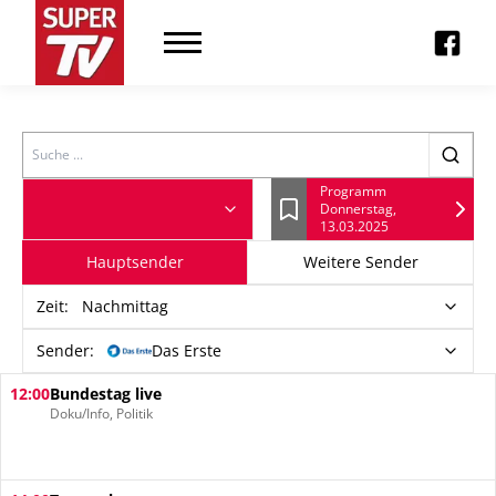
Search
Programm
Donnerstag,
Lesezeichen
13.03.2025
Hauptsender
Weitere Sender
Zeit
:
Nachmittag
Sender:
Das Erste
12:00
Bundestag live
Doku/Info, Politik