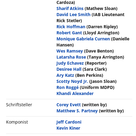
Cardoza)
Sharif Atkins
(Mathew Sloan)
David Lee Smith
(IAB Lieutenant
Rick Stetler)
Rick Hoffman
(Darren Ripley)
Robert Gant
(Lloyd Arrington)
Monique Gabriela Curnen
(Danielle
Hansen)
Wes Ramsey
(Dave Benton)
Latarsha Rose
(Tanya Arrington)
Judy Echavez
(Reporter)
Desiree Hall
(Sara Clark)
Ary Katz
(Ben Perkins)
Scotty Noyd Jr.
(Jason Sloan)
Ron Roggé
(Uniform MDPD)
Khandi Alexander
Schriftsteller
Corey Evett
(written by)
Matthew S. Partney
(written by)
Komponist
Jeff Cardoni
Kevin Kiner