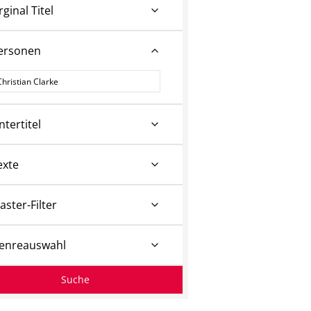
rginal Titel
ersonen
ersonen
ntertitel
exte
aster-Filter
enreauswahl
Suche