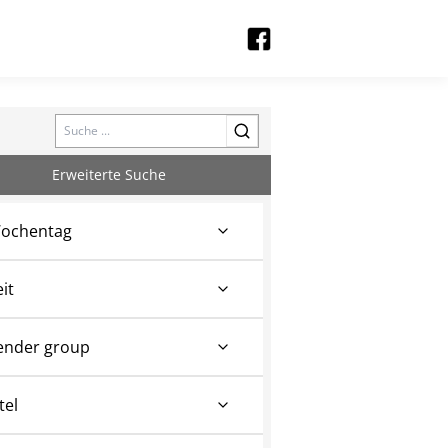
Search
Erweiterte Suche
ochentag
eit
ender group
tel