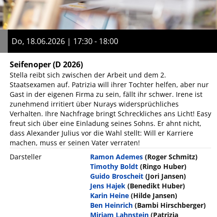
Do, 18.06.2026 | 17:30 - 18:00
Seifenoper
(D 2026)
Stella reibt sich zwischen der Arbeit und dem 2.
Staatsexamen auf. Patrizia will ihrer Tochter helfen, aber nur
Gast in der eigenen Firma zu sein, fällt ihr schwer. Irene ist
zunehmend irritiert über Nurays widersprüchliches
Verhalten. Ihre Nachfrage bringt Schreckliches ans Licht! Easy
freut sich über eine Einladung seines Sohns. Er ahnt nicht,
dass Alexander Julius vor die Wahl stellt: Will er Karriere
machen, muss er seinen Vater verraten!
Darsteller
Ramon Ademes
(Roger Schmitz)
Timothy Boldt
(Ringo Huber)
Guido Broscheit
(Jori Jansen)
Jens Hajek
(Benedikt Huber)
Karin Heine
(Hilde Jansen)
Ben Heinrich
(Bambi Hirschberger)
Miriam Lahnstein
(Patrizia