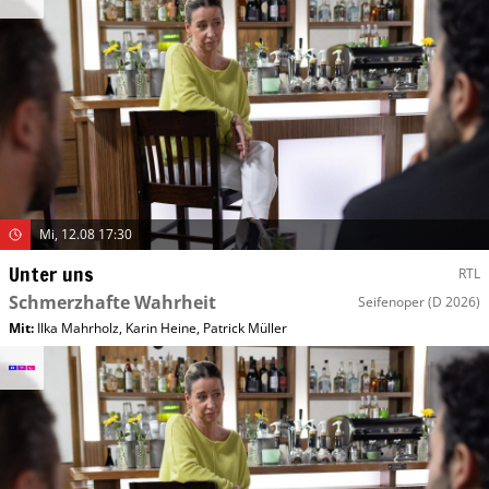
Mi, 12.08 17:30
Unter uns
RTL
Schmerzhafte Wahrheit
Seifenoper
(D 2026)
Mit
:
Ilka Mahrholz
,
Karin Heine
,
Patrick Müller