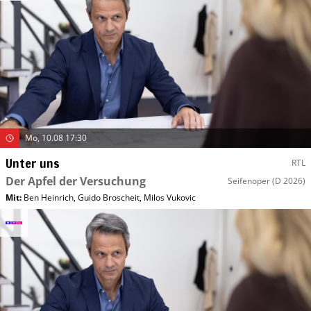
Mo, 10.08 17:30
Unter uns
RTL
Der Apfel der Versuchung
Seifenoper
(D 2026)
Mit
:
Ben Heinrich
,
Guido Broscheit
,
Milos Vukovic