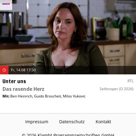
Fr, 14.08 17:30
Unter uns
RTL
Das rasende Herz
Seifenoper
(D 2026)
Mit
:
Ben Heinrich
,
Guido Broscheit
,
Milos Vukovic
Impressum
Datenschutz
Kontakt
©
2026
Klambt Programmzeitschriften GmbH