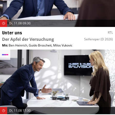
Di, 11.08 09:30
Unter uns
RTL
Der Apfel der Versuchung
Seifenoper
(D 2026)
Mit
:
Ben Heinrich
,
Guido Broscheit
,
Milos Vukovic
Di, 11.08 17:30