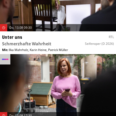
Do, 13.08 09:30
Unter uns
RTL
Schmerzhafte Wahrheit
Seifenoper
(D 2026)
Mit
:
Ilka Mahrholz
,
Karin Heine
,
Patrick Müller
Do, 13.08 17:30