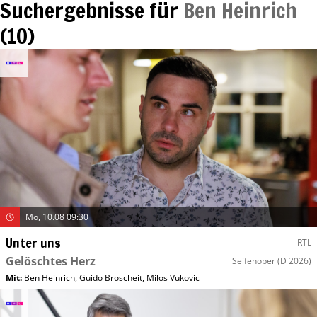
Suchergebnisse für
Ben Heinrich
(
10
)
Mo, 10.08 09:30
Unter uns
RTL
Gelöschtes Herz
Seifenoper
(D 2026)
Mit
:
Ben Heinrich
,
Guido Broscheit
,
Milos Vukovic