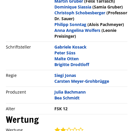
Martin Gruber
(Felix Tarrasch)
Dominique Siassia
(Samia Gruber)
Christoph Schobesberger
(Professor
Dr. Sauer)
Philipp Sonntag
(Alois Pachmeyer)
Anna Angelina Wolfers
(Leonie
Preisinger)
Schriftsteller
Gabriele Kosack
Peter Süss
Malte Otten
Brigitte Drodtloff
Regie
Siegi Jonas
Carsten Meyer-Grohbrügge
Produzent
Julia Bachmann
Bea Schmidt
Alter
FSK 12
Wertung
Wertung