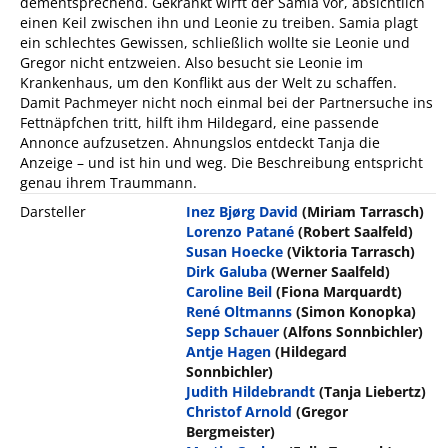
dementsprechend. Gekränkt wirft der Samia vor, absichtlich
einen Keil zwischen ihn und Leonie zu treiben. Samia plagt
ein schlechtes Gewissen, schließlich wollte sie Leonie und
Gregor nicht entzweien. Also besucht sie Leonie im
Krankenhaus, um den Konflikt aus der Welt zu schaffen.
Damit Pachmeyer nicht noch einmal bei der Partnersuche ins
Fettnäpfchen tritt, hilft ihm Hildegard, eine passende
Annonce aufzusetzen. Ahnungslos entdeckt Tanja die
Anzeige – und ist hin und weg. Die Beschreibung entspricht
genau ihrem Traummann.
Darsteller
Inez Bjørg David
(Miriam Tarrasch)
Lorenzo Patané
(Robert Saalfeld)
Susan Hoecke
(Viktoria Tarrasch)
Dirk Galuba
(Werner Saalfeld)
Caroline Beil
(Fiona Marquardt)
René Oltmanns
(Simon Konopka)
Sepp Schauer
(Alfons Sonnbichler)
Antje Hagen
(Hildegard
Sonnbichler)
Judith Hildebrandt
(Tanja Liebertz)
Christof Arnold
(Gregor
Bergmeister)