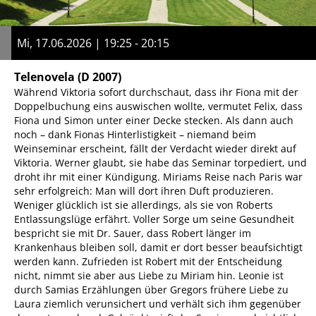
Mi, 17.06.2026 | 19:25 - 20:15
Telenovela
(D 2007)
Während Viktoria sofort durchschaut, dass ihr Fiona mit der
Doppelbuchung eins auswischen wollte, vermutet Felix, dass
Fiona und Simon unter einer Decke stecken. Als dann auch
noch – dank Fionas Hinterlistigkeit – niemand beim
Weinseminar erscheint, fällt der Verdacht wieder direkt auf
Viktoria. Werner glaubt, sie habe das Seminar torpediert, und
droht ihr mit einer Kündigung. Miriams Reise nach Paris war
sehr erfolgreich: Man will dort ihren Duft produzieren.
Weniger glücklich ist sie allerdings, als sie von Roberts
Entlassungslüge erfährt. Voller Sorge um seine Gesundheit
bespricht sie mit Dr. Sauer, dass Robert länger im
Krankenhaus bleiben soll, damit er dort besser beaufsichtigt
werden kann. Zufrieden ist Robert mit der Entscheidung
nicht, nimmt sie aber aus Liebe zu Miriam hin. Leonie ist
durch Samias Erzählungen über Gregors frühere Liebe zu
Laura ziemlich verunsichert und verhält sich ihm gegenüber