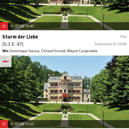
Fr, 07.08 18:40
Sturm der Liebe
One
(S:3 E: 47)
Telenovela
(D 2008)
Mit
:
Dominique Siassia
,
Christof Arnold
,
Wayne Carpendale
Fr, 07.08 19:25