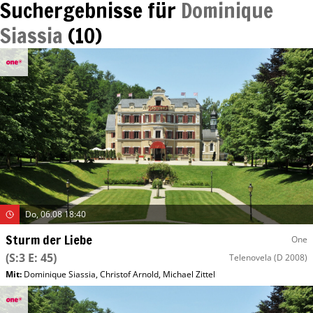
Suchergebnisse für
Dominique
Siassia
(
10
)
Do, 06.08 18:40
Sturm der Liebe
One
(S:3 E: 45)
Telenovela
(D 2008)
Mit
:
Dominique Siassia
,
Christof Arnold
,
Michael Zittel