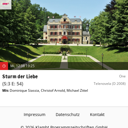
Mi, 12.08 19:25
Sturm der Liebe
One
(S:3 E: 54)
Telenovela
(D 2008)
Mit
:
Dominique Siassia
,
Christof Arnold
,
Michael Zittel
Impressum
Datenschutz
Kontakt
©
2026
Klambt Programmzeitschriften GmbH