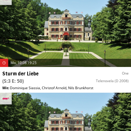
Mo, 10.08 19:25
Sturm der Liebe
One
(S:3 E: 50)
Telenovela
(D 2008)
Mit
:
Dominique Siassia
,
Christof Arnold
,
Nils Brunkhorst