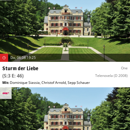
Do, 06.08 19:25
Sturm der Liebe
One
(S:3 E: 46)
Telenovela
(D 2008)
Mit
:
Dominique Siassia
,
Christof Arnold
,
Sepp Schauer