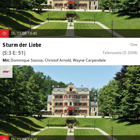
Di, 11.08 18:40
Sturm der Liebe
One
(S:3 E: 51)
Telenovela
(D 2008)
Mit
:
Dominique Siassia
,
Christof Arnold
,
Wayne Carpendale
Di, 11.08 19:25