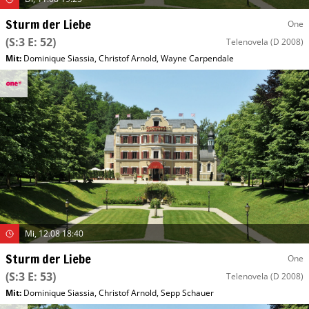
Sturm der Liebe
One
(S:3 E: 52)
Telenovela
(D 2008)
Mit
:
Dominique Siassia
,
Christof Arnold
,
Wayne Carpendale
Mi, 12.08 18:40
Sturm der Liebe
One
(S:3 E: 53)
Telenovela
(D 2008)
Mit
:
Dominique Siassia
,
Christof Arnold
,
Sepp Schauer