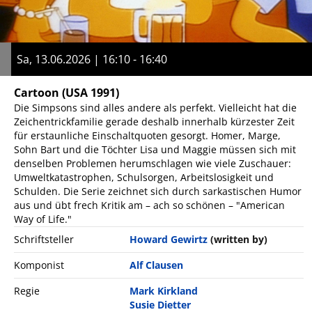
Sa, 13.06.2026 | 16:10 - 16:40
Cartoon
(USA 1991)
Die Simpsons sind alles andere als perfekt. Vielleicht hat die
Zeichentrickfamilie gerade deshalb innerhalb kürzester Zeit
für erstaunliche Einschaltquoten gesorgt. Homer, Marge,
Sohn Bart und die Töchter Lisa und Maggie müssen sich mit
denselben Problemen herumschlagen wie viele Zuschauer:
Umweltkatastrophen, Schulsorgen, Arbeitslosigkeit und
Schulden. Die Serie zeichnet sich durch sarkastischen Humor
aus und übt frech Kritik am – ach so schönen – "American
Way of Life."
Schriftsteller
Howard Gewirtz
(written by)
Komponist
Alf Clausen
Regie
Mark Kirkland
Susie Dietter