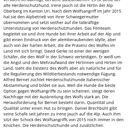
alte Herdenschutzhund. Irene Jauch ist die Hirtin der Alp
Oberberg im Kanton Uri. Nach dem Wolfsangriff im Jahr 2015
hat sie den Alpbetrieb von ihrer Schwiegermutter
übernommen und setzt seither auf die tatkräftige
Unterstützung von Herdenschutzhunden. Das Filmteam
begleitet sie und ihre Hunde bei ihrer Arbeit auf der Alp und
gibt einen Eindruck von der atemberaubenden Idylle, aber
auch von der harten Arbeit, die die Präsenz des Wolfes im
Land mit sich bringt. David Gerke ist einer der wenigen
Schäfer, die den Wolf in der Schweiz verteidigen. Er weiß um
die Angst und den Mehraufwand der Hirtinnen und Hirten im
Land, sieht die Existenz des Wolfs aber als natürliche und für
die Regulierung des Wildtierbestands notwendige Fügung.
Alfred Bernet züchtet Herdenschutzhunde italienischer
Abstammung und bildet sie aus. Weil die Hunde die beste
Option gegen Wolfsangriffe zu sein scheinen, steigt deren
Nachfrage mit der Ausbreitung des Wolfs stark an. Die
Herausforderung für Bernet besteht darin, Quantität und
Qualität unter einen Hut zu bringen. Daniel Brechbühl gibt
seine Schafe seit Jahren zu Irene Jauch auf die Alp. Auch ihm
sitzt der Schock des Wolfsangriffs von 2015 noch immer in den
Knochen. Die Herdenschutzhunde und zusätzlichen