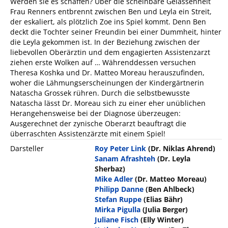
Werden sie es schaffen? Über die scheinbare Gelassenheit
Frau Renners entbrennt zwischen Ben und Leyla ein Streit,
der eskaliert, als plötzlich Zoe ins Spiel kommt. Denn Ben
deckt die Tochter seiner Freundin bei einer Dummheit, hinter
die Leyla gekommen ist. In der Beziehung zwischen der
liebevollen Oberärztin und dem engagierten Assistenzarzt
ziehen erste Wolken auf … Währenddessen versuchen
Theresa Koshka und Dr. Matteo Moreau herauszufinden,
woher die Lähmungserscheinungen der Kindergärtnerin
Natascha Grossek rühren. Durch die selbstbewusste
Natascha lässt Dr. Moreau sich zu einer eher unüblichen
Herangehensweise bei der Diagnose überzeugen:
Ausgerechnet der zynische Oberarzt beauftragt die
überraschten Assistenzärzte mit einem Spiel!
Darsteller
Roy Peter Link
(Dr. Niklas Ahrend)
Sanam Afrashteh
(Dr. Leyla
Sherbaz)
Mike Adler
(Dr. Matteo Moreau)
Philipp Danne
(Ben Ahlbeck)
Stefan Ruppe
(Elias Bähr)
Mirka Pigulla
(Julia Berger)
Juliane Fisch
(Elly Winter)