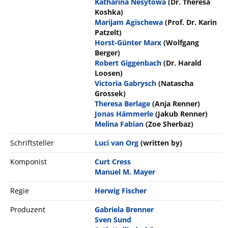
Katharina Nesytowa
(Dr. Theresa
Koshka)
Marijam Agischewa
(Prof. Dr. Karin
Patzelt)
Horst-Günter Marx
(Wolfgang
Berger)
Robert Giggenbach
(Dr. Harald
Loosen)
Victoria Gabrysch
(Natascha
Grossek)
Theresa Berlage
(Anja Renner)
Jonas Hämmerle
(Jakub Renner)
Melina Fabian
(Zoe Sherbaz)
Schriftsteller
Luci van Org
(written by)
Komponist
Curt Cress
Manuel M. Mayer
Regie
Herwig Fischer
Produzent
Gabriela Brenner
Sven Sund