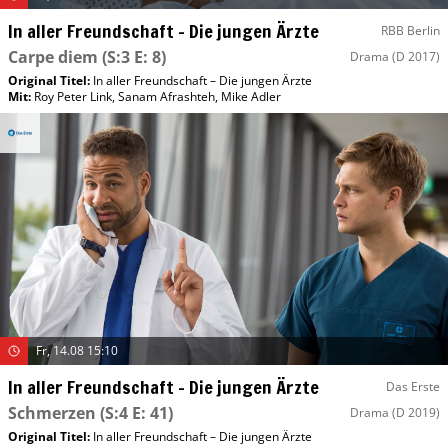
In aller Freundschaft – Die jungen Ärzte
RBB Berlin
Carpe diem
(S:3 E: 8)
Drama
(D 2017)
Original Titel:
In aller Freundschaft – Die jungen Ärzte
Mit
:
Roy Peter Link
,
Sanam Afrashteh
,
Mike Adler
Fr, 14.08 15:10
In aller Freundschaft – Die jungen Ärzte
Das Erste
Schmerzen
(S:4 E: 41)
Drama
(D 2019)
Original Titel:
In aller Freundschaft – Die jungen Ärzte