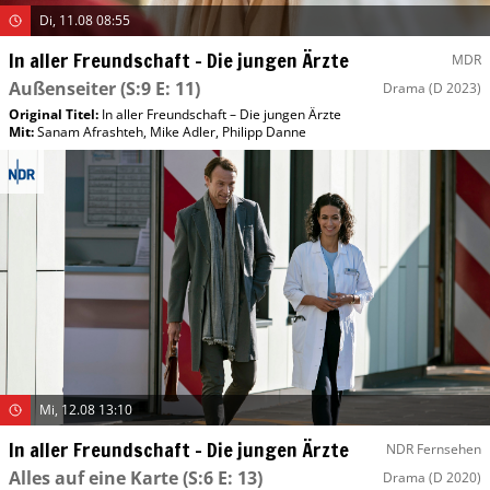
Di, 11.08 08:55
In aller Freundschaft – Die jungen Ärzte
MDR
Außenseiter
(S:9 E: 11)
Drama
(D 2023)
Original Titel:
In aller Freundschaft – Die jungen Ärzte
Mit
:
Sanam Afrashteh
,
Mike Adler
,
Philipp Danne
Mi, 12.08 13:10
In aller Freundschaft – Die jungen Ärzte
NDR Fernsehen
Alles auf eine Karte
(S:6 E: 13)
Drama
(D 2020)