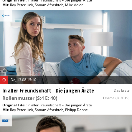
Original Titel:
In aller Freundschaft – Die jungen Ärzte
Mit
:
Roy Peter Link
,
Sanam Afrashteh
,
Mike Adler
Do, 13.08 15:10
In aller Freundschaft – Die jungen Ärzte
Das Erste
Rollenmuster
(S:4 E: 40)
Drama
(D 2019)
Original Titel:
In aller Freundschaft – Die jungen Ärzte
Mit
:
Roy Peter Link
,
Sanam Afrashteh
,
Philipp Danne