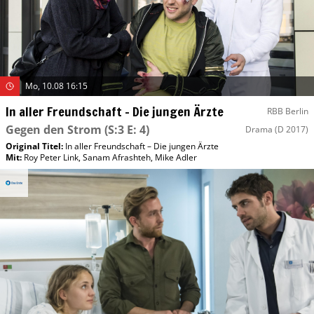
Mo, 10.08 16:15
In aller Freundschaft – Die jungen Ärzte
RBB Berlin
Gegen den Strom
(S:3 E: 4)
Drama
(D 2017)
Original Titel:
In aller Freundschaft – Die jungen Ärzte
Mit
:
Roy Peter Link
,
Sanam Afrashteh
,
Mike Adler