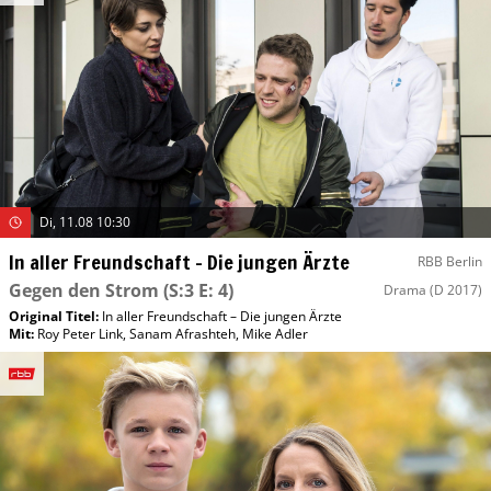
Di, 11.08 10:30
In aller Freundschaft – Die jungen Ärzte
RBB Berlin
Gegen den Strom
(S:3 E: 4)
Drama
(D 2017)
Original Titel:
In aller Freundschaft – Die jungen Ärzte
Mit
:
Roy Peter Link
,
Sanam Afrashteh
,
Mike Adler