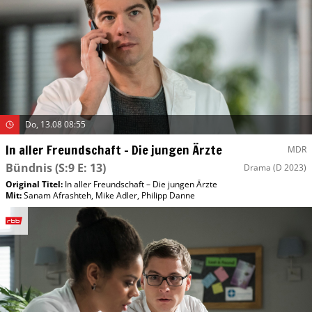
Do, 13.08 08:55
In aller Freundschaft – Die jungen Ärzte
MDR
Bündnis
(S:9 E: 13)
Drama
(D 2023)
Original Titel:
In aller Freundschaft – Die jungen Ärzte
Mit
:
Sanam Afrashteh
,
Mike Adler
,
Philipp Danne