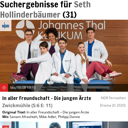
Suchergebnisse für
Seth
Hollinderbäumer
(
31
)
Mo, 10.08 13:10
In aller Freundschaft – Die jungen Ärzte
NDR Fernsehen
Zwickmühle
(S:6 E: 11)
Drama
(D 2020)
Original Titel:
In aller Freundschaft – Die jungen Ärzte
Mit
:
Sanam Afrashteh
,
Mike Adler
,
Philipp Danne