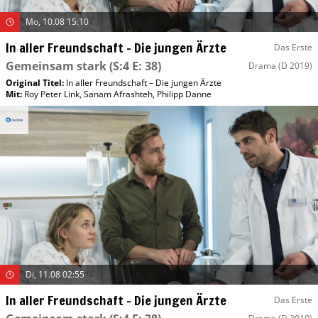
Mo, 10.08 15:10
In aller Freundschaft – Die jungen Ärzte
Das Erste
Gemeinsam stark
(S:4 E: 38)
Drama
(D 2019)
Original Titel:
In aller Freundschaft – Die jungen Ärzte
Mit
:
Roy Peter Link
,
Sanam Afrashteh
,
Philipp Danne
Di, 11.08 02:55
In aller Freundschaft – Die jungen Ärzte
Das Erste