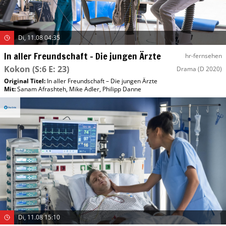
Di, 11.08 04:35
In aller Freundschaft – Die jungen Ärzte
hr-fernsehen
Kokon
(S:6 E: 23)
Drama
(D 2020)
Original Titel:
In aller Freundschaft – Die jungen Ärzte
Mit
:
Sanam Afrashteh
,
Mike Adler
,
Philipp Danne
Di, 11.08 15:10