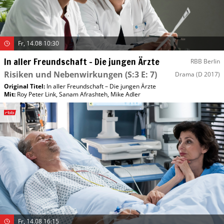
Fr, 14.08 10:30
In aller Freundschaft – Die jungen Ärzte
RBB Berlin
Risiken und Nebenwirkungen
(S:3 E: 7)
Drama
(D 2017)
Original Titel:
In aller Freundschaft – Die jungen Ärzte
Mit
:
Roy Peter Link
,
Sanam Afrashteh
,
Mike Adler
Fr, 14.08 16:15