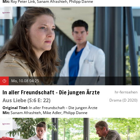
Mit
:
Roy Peter Link
,
Sanam Afrashteh
,
Philipp Danne
Mo, 10.08 04:25
In aller Freundschaft – Die jungen Ärzte
hr-fernsehen
Aus Liebe
(S:6 E: 22)
Drama
(D 2020)
Original Titel:
In aller Freundschaft – Die jungen Ärzte
Mit
:
Sanam Afrashteh
,
Mike Adler
,
Philipp Danne