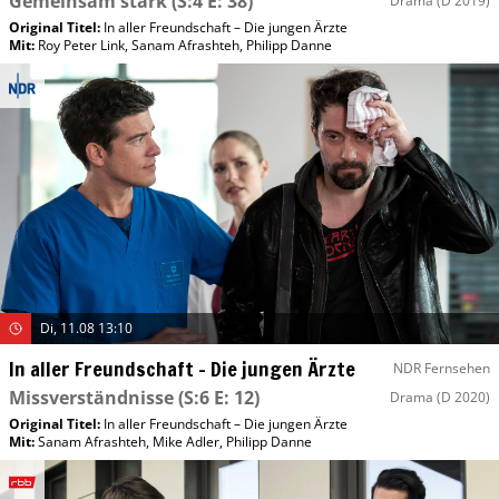
Gemeinsam stark
(S:4 E: 38)
Drama
(D 2019)
Original Titel:
In aller Freundschaft – Die jungen Ärzte
Mit
:
Roy Peter Link
,
Sanam Afrashteh
,
Philipp Danne
Di, 11.08 13:10
In aller Freundschaft – Die jungen Ärzte
NDR Fernsehen
Missverständnisse
(S:6 E: 12)
Drama
(D 2020)
Original Titel:
In aller Freundschaft – Die jungen Ärzte
Mit
:
Sanam Afrashteh
,
Mike Adler
,
Philipp Danne