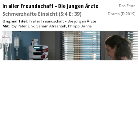
In aller Freundschaft – Die jungen Ärzte
Das Erste
Schmerzhafte Einsicht
(S:4 E: 39)
Drama
(D 2019)
Original Titel:
In aller Freundschaft – Die jungen Ärzte
Mit
:
Roy Peter Link
,
Sanam Afrashteh
,
Philipp Danne
Mi, 12.08 12:50
In aller Freundschaft – Die jungen Ärzte
hr-fernsehen
Trennung
(S:6 E: 25)
Drama
(D 2020)
Original Titel:
In aller Freundschaft – Die jungen Ärzte
Mit
:
Sanam Afrashteh
,
Mike Adler
,
Philipp Danne