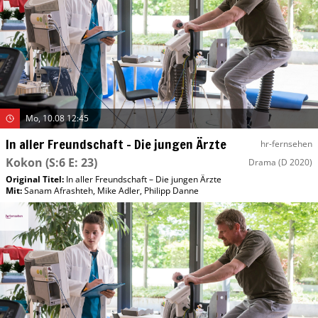
Mo, 10.08 12:45
In aller Freundschaft – Die jungen Ärzte
hr-fernsehen
Kokon
(S:6 E: 23)
Drama
(D 2020)
Original Titel:
In aller Freundschaft – Die jungen Ärzte
Mit
:
Sanam Afrashteh
,
Mike Adler
,
Philipp Danne