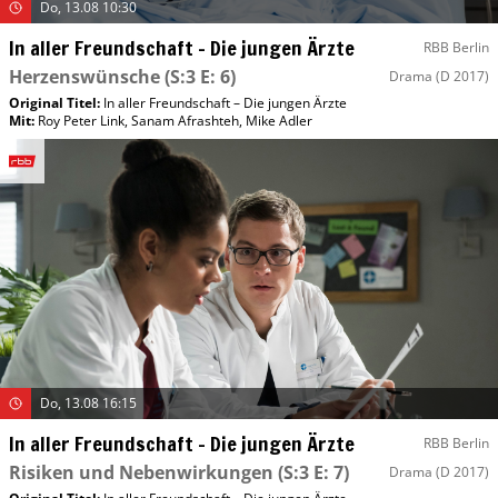
Do, 13.08 10:30
In aller Freundschaft – Die jungen Ärzte
RBB Berlin
Herzenswünsche
(S:3 E: 6)
Drama
(D 2017)
Original Titel:
In aller Freundschaft – Die jungen Ärzte
Mit
:
Roy Peter Link
,
Sanam Afrashteh
,
Mike Adler
Do, 13.08 16:15
In aller Freundschaft – Die jungen Ärzte
RBB Berlin
Risiken und Nebenwirkungen
(S:3 E: 7)
Drama
(D 2017)