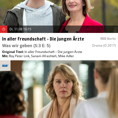
Di, 11.08 16:15
In aller Freundschaft – Die jungen Ärzte
RBB Berlin
Was wir geben
(S:3 E: 5)
Drama
(D 2017)
Original Titel:
In aller Freundschaft – Die jungen Ärzte
Mit
:
Roy Peter Link
,
Sanam Afrashteh
,
Mike Adler