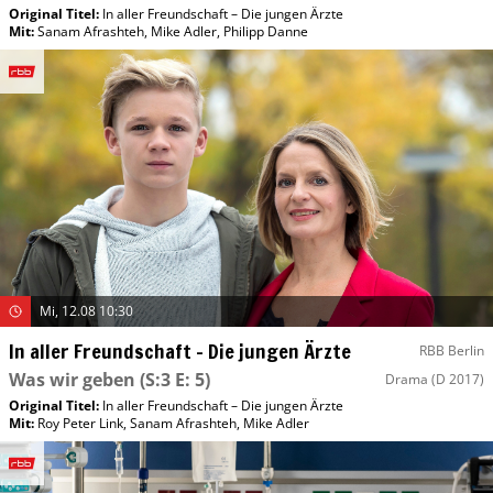
Original Titel:
In aller Freundschaft – Die jungen Ärzte
Mit
:
Sanam Afrashteh
,
Mike Adler
,
Philipp Danne
Mi, 12.08 10:30
In aller Freundschaft – Die jungen Ärzte
RBB Berlin
Was wir geben
(S:3 E: 5)
Drama
(D 2017)
Original Titel:
In aller Freundschaft – Die jungen Ärzte
Mit
:
Roy Peter Link
,
Sanam Afrashteh
,
Mike Adler