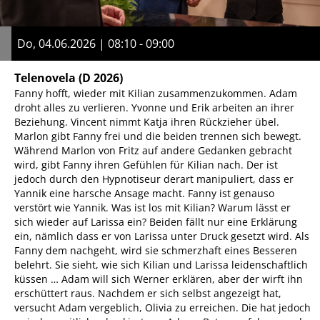
Do, 04.06.2026 | 08:10 - 09:00
Telenovela
(D 2026)
Fanny hofft, wieder mit Kilian zusammenzukommen. Adam
droht alles zu verlieren. Yvonne und Erik arbeiten an ihrer
Beziehung. Vincent nimmt Katja ihren Rückzieher übel.
Marlon gibt Fanny frei und die beiden trennen sich bewegt.
Während Marlon von Fritz auf andere Gedanken gebracht
wird, gibt Fanny ihren Gefühlen für Kilian nach. Der ist
jedoch durch den Hypnotiseur derart manipuliert, dass er
Yannik eine harsche Ansage macht. Fanny ist genauso
verstört wie Yannik. Was ist los mit Kilian? Warum lässt er
sich wieder auf Larissa ein? Beiden fällt nur eine Erklärung
ein, nämlich dass er von Larissa unter Druck gesetzt wird. Als
Fanny dem nachgeht, wird sie schmerzhaft eines Besseren
belehrt. Sie sieht, wie sich Kilian und Larissa leidenschaftlich
küssen … Adam will sich Werner erklären, aber der wirft ihn
erschüttert raus. Nachdem er sich selbst angezeigt hat,
versucht Adam vergeblich, Olivia zu erreichen. Die hat jedoch