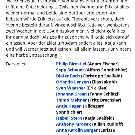
zwischenzeitlich schockiert von Adams Betrug erfahren und
trifft eine Entscheidung … Zwischen Yvonne und Erik ist alles
wieder normal und beide sind darüber erleichtert. Am
liebsten würde Erik jetzt auf die Therapie verzichten, doch
Yvonne besteht darauf. Vincent schlägt Katja vor, wenigstens
zwei Wochen in die USA mitzukommen. Vielleicht gefällt es
ihr dann ja doch? Als Leo ihr zuspricht, will Katja sich darauf
einlassen. Aber der Eklat um Adam ändert alles. Katja kann
und will Werner jetzt auf keinen Fall allein lassen. Für Vincent
eine herbe Enttäuschung …
Darsteller
Philip Birnstiel
(Adam Fischer)
Sepp Schauer
(Alfons Sonnbichler)
Dieter Bach
(Christoph Saalfeld)
Orlando Lenzen
(Elias Jakobi)
Sven Waasner
(Erik Klee)
Johanna Graen
(Fanny Schätzl)
Thimo Meitner
(Fritz Drechsler)
Antje Hagen
(Hildegard
Sonnbichler)
Isabell Stern
(Katja Saalfeld)
Anthony Mrosek
(Kilian Rudloff)
Anna Karolin Berger
(Larissa