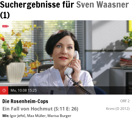
Suchergebnisse für
Sven Waasner
(
1
)
Mo, 10.08 15:25
Die Rosenheim-Cops
ORF 2
Ein Fall von Hochmut
(S:11 E: 26)
Krimi
(D 2012)
Mit
:
Igor Jeftić
,
Max Müller
,
Marisa Burger