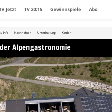
TV Jetzt
TV 20:15
Gewinnspiele
Abo
 / Info
Nachrichten
Unterhaltung
Kinder
 der Alpengastronomie