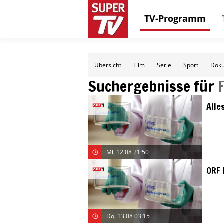
TV-Programm
Übersicht
Film
Serie
Sport
Doku
Suchergebnisse für
Alle
Mi, 12.08 21:50
ORF 
Do, 13.08 03:15