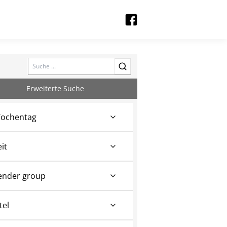
Search
Erweiterte Suche
ochentag
eit
ender group
tel