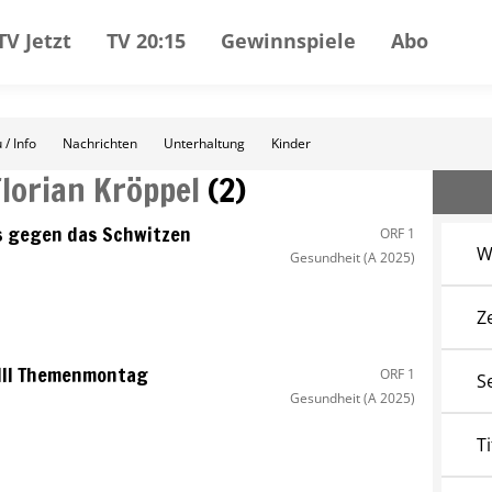
TV Jetzt
TV 20:15
Gewinnspiele
Abo
 / Info
Nachrichten
Unterhaltung
Kinder
Florian Kröppel
(
2
)
s gegen das Schwitzen
ORF 1
W
Gesundheit
(A 2025)
Z
III Themenmontag
ORF 1
S
Gesundheit
(A 2025)
Ti