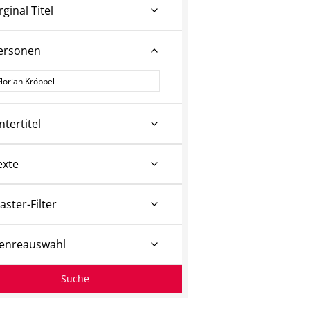
rginal Titel
ersonen
ersonen
ntertitel
exte
aster-Filter
enreauswahl
Suche