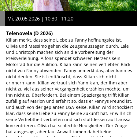
Mi, 20.05.2026 | 10:30 - 11:20
Telenovela
(D 2026)
Kilian merkt, dass seine Liebe zu Fanny hoffnungslos ist.
Olivia und Massimo gehen die Zeugenaussagen durch. Lale
und Christoph machen sich an die Vorbereitung der
Preisverleihung. Alfons spendet schweren Herzens sein
Motorrad für die Auktion. Kilian kann seinen verliebten Blick
nicht von Fanny abwenden. Fanny bemerkt das, aber kann es
nicht deuten. Sie ist enttäuscht, dass Kilian sich nicht
erinnern kann. Kilian vertraut sich Yannik an, der ihm aber
nicht zu viel aus seiner Vergangenheit erzählen möchte, um
ihn nicht zu überfordern. Bei einem Spaziergang trifft Kilian
zufällig auf Marlon und erfährt so, dass er Fannys Freund ist,
und auch von der geplanten USA-Reise. Kilian wird schockiert
klar, dass seine Liebe zu Fanny keine Zukunft hat. Er will sich
seine Verliebtheit verbieten und sich stattdessen auf Larissa
konzentrieren. Olivia hat schlechte Neuigkeiten: Der Zeuge
hat ausgesagt, aber laut Anwalt kamen dabei keine