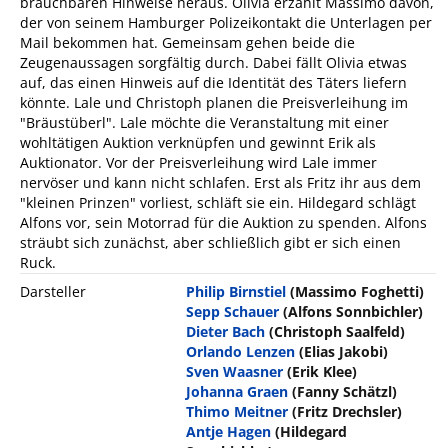
brauchbaren Hinweise heraus. Olivia erzählt Massimo davon,
der von seinem Hamburger Polizeikontakt die Unterlagen per
Mail bekommen hat. Gemeinsam gehen beide die
Zeugenaussagen sorgfältig durch. Dabei fällt Olivia etwas
auf, das einen Hinweis auf die Identität des Täters liefern
könnte. Lale und Christoph planen die Preisverleihung im
"Bräustüberl". Lale möchte die Veranstaltung mit einer
wohltätigen Auktion verknüpfen und gewinnt Erik als
Auktionator. Vor der Preisverleihung wird Lale immer
nervöser und kann nicht schlafen. Erst als Fritz ihr aus dem
"kleinen Prinzen" vorliest, schläft sie ein. Hildegard schlägt
Alfons vor, sein Motorrad für die Auktion zu spenden. Alfons
sträubt sich zunächst, aber schließlich gibt er sich einen
Ruck.
Darsteller
Philip Birnstiel
(Massimo Foghetti)
Sepp Schauer
(Alfons Sonnbichler)
Dieter Bach
(Christoph Saalfeld)
Orlando Lenzen
(Elias Jakobi)
Sven Waasner
(Erik Klee)
Johanna Graen
(Fanny Schätzl)
Thimo Meitner
(Fritz Drechsler)
Antje Hagen
(Hildegard