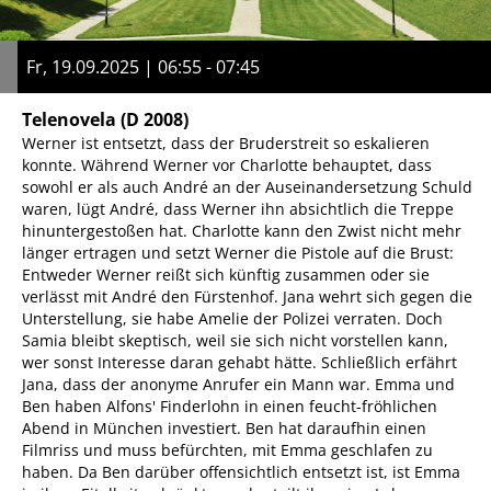
Fr, 19.09.2025 | 06:55 - 07:45
Telenovela
(D 2008)
Werner ist entsetzt, dass der Bruderstreit so eskalieren
konnte. Während Werner vor Charlotte behauptet, dass
sowohl er als auch André an der Auseinandersetzung Schuld
waren, lügt André, dass Werner ihn absichtlich die Treppe
hinuntergestoßen hat. Charlotte kann den Zwist nicht mehr
länger ertragen und setzt Werner die Pistole auf die Brust:
Entweder Werner reißt sich künftig zusammen oder sie
verlässt mit André den Fürstenhof. Jana wehrt sich gegen die
Unterstellung, sie habe Amelie der Polizei verraten. Doch
Samia bleibt skeptisch, weil sie sich nicht vorstellen kann,
wer sonst Interesse daran gehabt hätte. Schließlich erfährt
Jana, dass der anonyme Anrufer ein Mann war. Emma und
Ben haben Alfons' Finderlohn in einen feucht-fröhlichen
Abend in München investiert. Ben hat daraufhin einen
Filmriss und muss befürchten, mit Emma geschlafen zu
haben. Da Ben darüber offensichtlich entsetzt ist, ist Emma