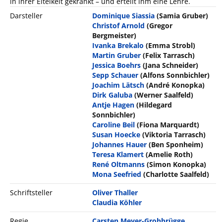
in ihrer Eitelkeit gekränkt – und erteilt ihm eine Lehre.
Darsteller
Dominique Siassia
(Samia Gruber)
Christof Arnold
(Gregor
Bergmeister)
Ivanka Brekalo
(Emma Strobl)
Martin Gruber
(Felix Tarrasch)
Jessica Boehrs
(Jana Schneider)
Sepp Schauer
(Alfons Sonnbichler)
Joachim Lätsch
(André Konopka)
Dirk Galuba
(Werner Saalfeld)
Antje Hagen
(Hildegard
Sonnbichler)
Caroline Beil
(Fiona Marquardt)
Susan Hoecke
(Viktoria Tarrasch)
Johannes Hauer
(Ben Sponheim)
Teresa Klamert
(Amelie Roth)
René Oltmanns
(Simon Konopka)
Mona Seefried
(Charlotte Saalfeld)
Schriftsteller
Oliver Thaller
Claudia Köhler
Regie
Carsten Meyer-Grohbrügge