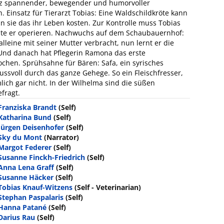
atz spannender, bewegender und humorvoller
Einsatz für Tierarzt Tobias: Eine Waldschildkröte kann
n sie das ihr Leben kosten. Zur Kontrolle muss Tobias
üsste er operieren. Nachwuchs auf dem Schaubauernhof:
 alleine mit seiner Mutter verbracht, nun lernt er die
Und danach hat Pflegerin Ramona das erste
rochen. Sprühsahne für Bären: Safa, ein syrisches
ssvoll durch das ganze Gehege. So ein Fleischfresser,
mlich gar nicht. In der Wilhelma sind die süßen
fragt.
Franziska Brandt
(Self)
Katharina Bund
(Self)
Jürgen Deisenhofer
(Self)
Sky du Mont
(Narrator)
Margot Federer
(Self)
Susanne Finckh-Friedrich
(Self)
Anna Lena Graff
(Self)
Susanne Häcker
(Self)
Tobias Knauf-Witzens
(Self - Veterinarian)
Stephan Paspalaris
(Self)
Hanna Patané
(Self)
Darius Rau
(Self)