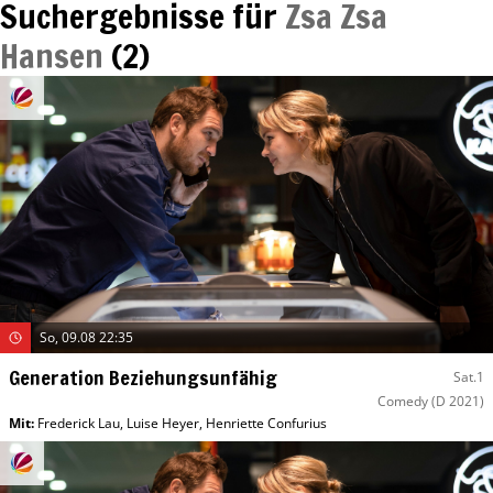
Suchergebnisse für
Zsa Zsa
Hansen
(
2
)
So, 09.08 22:35
Generation Beziehungsunfähig
Sat.1
Comedy
(D 2021)
Mit
:
Frederick Lau
,
Luise Heyer
,
Henriette Confurius