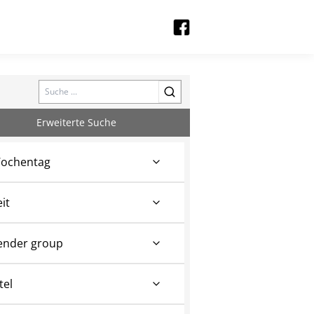
Search
Erweiterte Suche
ochentag
eit
ender group
tel