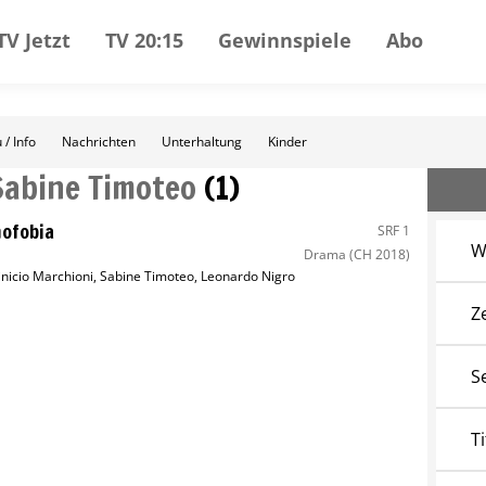
TV Jetzt
TV 20:15
Gewinnspiele
Abo
 / Info
Nachrichten
Unterhaltung
Kinder
Sabine Timoteo
(
1
)
ofobia
SRF 1
W
Drama
(CH 2018)
inicio Marchioni
,
Sabine Timoteo
,
Leonardo Nigro
Z
S
Ti