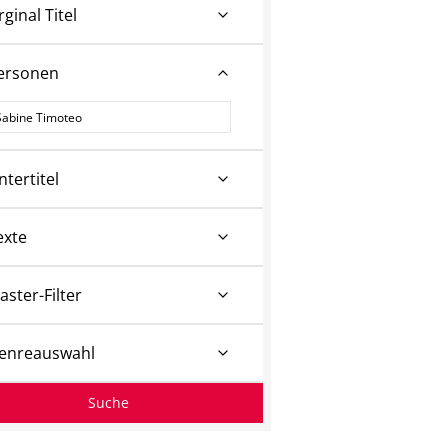
rginal Titel
ersonen
ersonen
ntertitel
exte
aster-Filter
enreauswahl
Suche