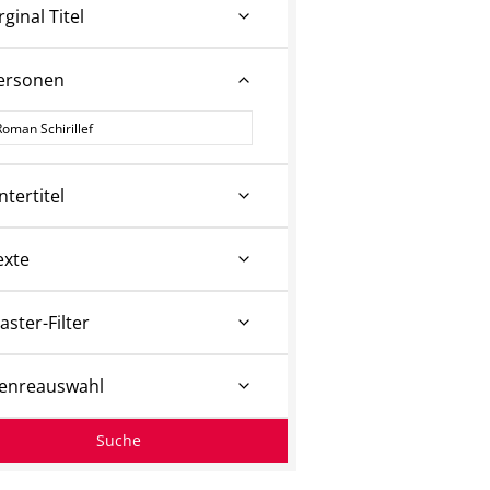
rginal Titel
ersonen
ersonen
ntertitel
exte
aster-Filter
enreauswahl
Suche