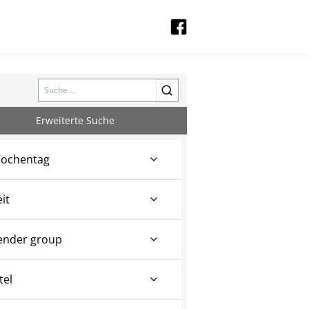
Search
Erweiterte Suche
ochentag
eit
ender group
tel