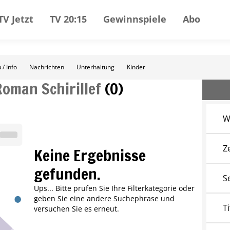
TV Jetzt
TV 20:15
Gewinnspiele
Abo
 / Info
Nachrichten
Unterhaltung
Kinder
Roman Schirillef
(
0
)
W
Z
Keine Ergebnisse
gefunden.
S
Ups... Bitte prufen Sie Ihre Filterkategorie oder
geben Sie eine andere Suchephrase und
Ti
versuchen Sie es erneut.