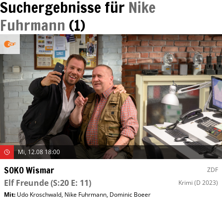
Suchergebnisse für
Nike
Fuhrmann
(
1
)
Mi, 12.08 18:00
SOKO Wismar
ZDF
Elf Freunde
(S:20 E: 11)
Krimi
(D 2023)
Mit
:
Udo Kroschwald
,
Nike Fuhrmann
,
Dominic Boeer