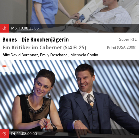
Mo, 10.08 23:05
Bones – Die Knochenjägerin
Super RTL
Ein Kritiker im Cabernet
(S:4 E: 25)
Krimi
(USA 2009)
Mit
:
David Boreanaz
,
Emily Deschanel
,
Michaela Conlin
Di, 11.08 00:00