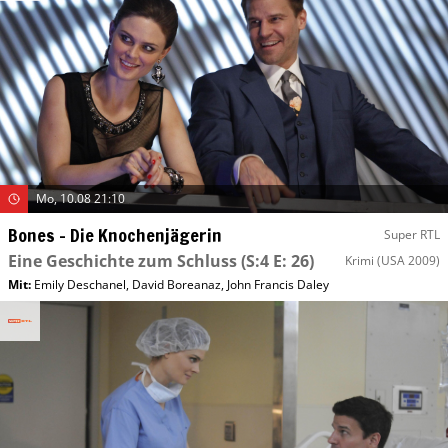
Mo, 10.08 21:10
Bones – Die Knochenjägerin
Super RTL
Eine Geschichte zum Schluss
(S:4 E: 26)
Krimi
(USA 2009)
Mit
:
Emily Deschanel
,
David Boreanaz
,
John Francis Daley