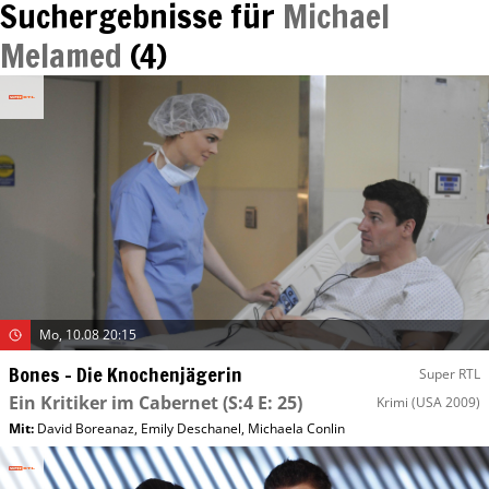
Suchergebnisse für
Michael
Melamed
(
4
)
Mo, 10.08 20:15
Bones – Die Knochenjägerin
Super RTL
Ein Kritiker im Cabernet
(S:4 E: 25)
Krimi
(USA 2009)
Mit
:
David Boreanaz
,
Emily Deschanel
,
Michaela Conlin