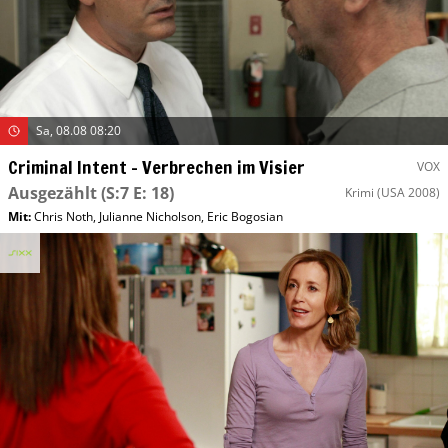
Sa, 08.08 08:20
Criminal Intent – Verbrechen im Visier
VOX
Ausgezählt
(S:7 E: 18)
Krimi
(USA 2008)
Mit
:
Chris Noth
,
Julianne Nicholson
,
Eric Bogosian