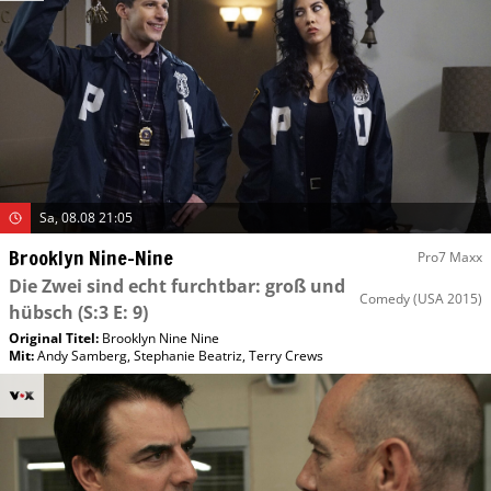
Sa, 08.08 21:05
Brooklyn Nine-Nine
Pro7 Maxx
Die Zwei sind echt furchtbar: groß und
Comedy
(USA 2015)
hübsch
(S:3 E: 9)
Original Titel:
Brooklyn Nine Nine
Mit
:
Andy Samberg
,
Stephanie Beatriz
,
Terry Crews