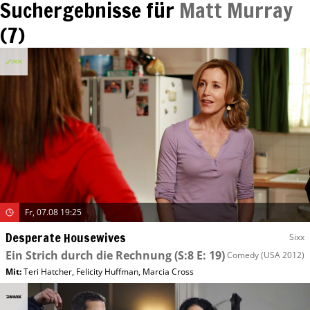
Suchergebnisse für
Matt Murray
(
7
)
Fr, 07.08 19:25
Desperate Housewives
Sixx
Ein Strich durch die Rechnung
(S:8 E: 19)
Comedy
(USA 2012)
Mit
:
Teri Hatcher
,
Felicity Huffman
,
Marcia Cross