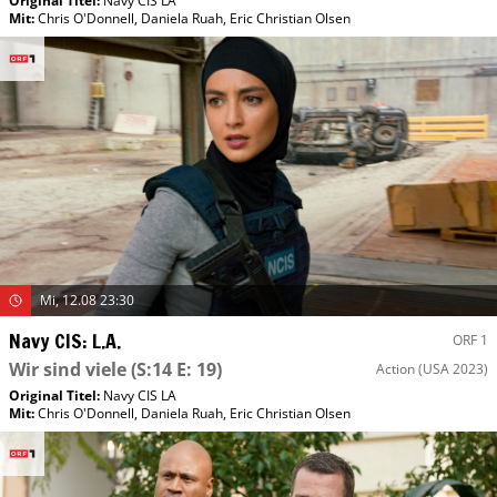
Original Titel:
Navy CIS LA
Mit
:
Chris O'Donnell
,
Daniela Ruah
,
Eric Christian Olsen
Mi, 12.08 23:30
Navy CIS: L.A.
ORF 1
Wir sind viele
(S:14 E: 19)
Action
(USA 2023)
Original Titel:
Navy CIS LA
Mit
:
Chris O'Donnell
,
Daniela Ruah
,
Eric Christian Olsen