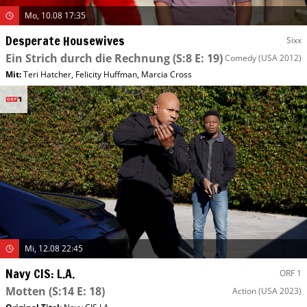
Mo, 10.08 17:35
Desperate Housewives
Sixx
Ein Strich durch die Rechnung
(S:8 E: 19)
Comedy
(USA 2012)
Mit
:
Teri Hatcher
,
Felicity Huffman
,
Marcia Cross
Mi, 12.08 22:45
Navy CIS: L.A.
ORF 1
Motten
(S:14 E: 18)
Action
(USA 2023)