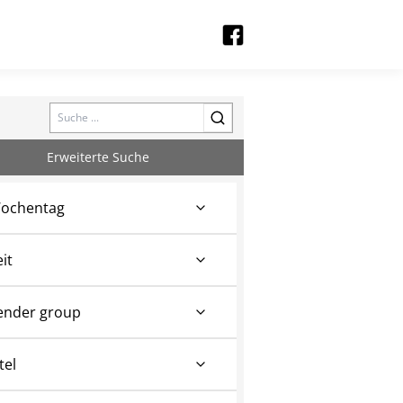
Search
Erweiterte Suche
ochentag
eit
ender group
tel