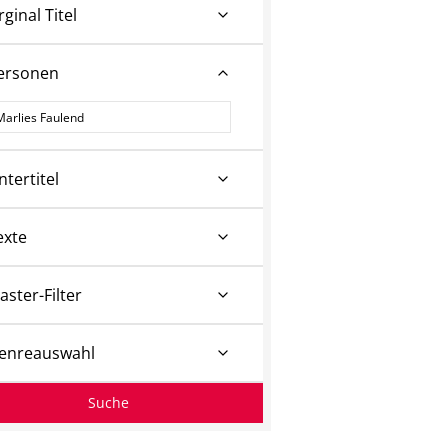
rginal Titel
ersonen
ersonen
ntertitel
exte
aster-Filter
enreauswahl
Suche