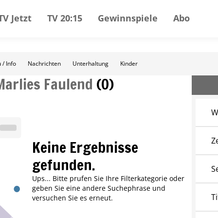
TV Jetzt
TV 20:15
Gewinnspiele
Abo
 / Info
Nachrichten
Unterhaltung
Kinder
Marlies Faulend
(
0
)
W
Z
Keine Ergebnisse
gefunden.
S
Ups... Bitte prufen Sie Ihre Filterkategorie oder
geben Sie eine andere Suchephrase und
Ti
versuchen Sie es erneut.