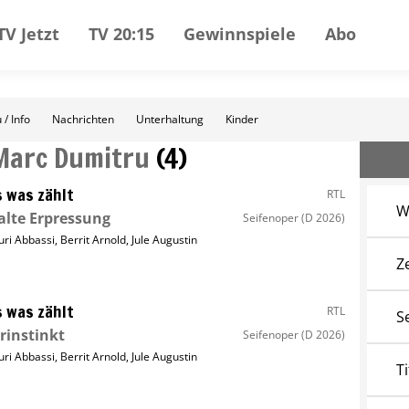
TV Jetzt
TV 20:15
Gewinnspiele
Abo
 / Info
Nachrichten
Unterhaltung
Kinder
Marc Dumitru
(
4
)
s was zählt
RTL
W
alte Erpressung
Seifenoper
(D 2026)
uri Abbassi
,
Berrit Arnold
,
Jule Augustin
Z
s was zählt
RTL
S
erinstinkt
Seifenoper
(D 2026)
uri Abbassi
,
Berrit Arnold
,
Jule Augustin
Ti