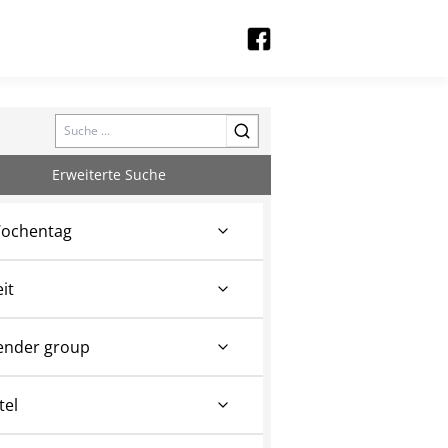
Search
Erweiterte Suche
ochentag
eit
ender group
tel