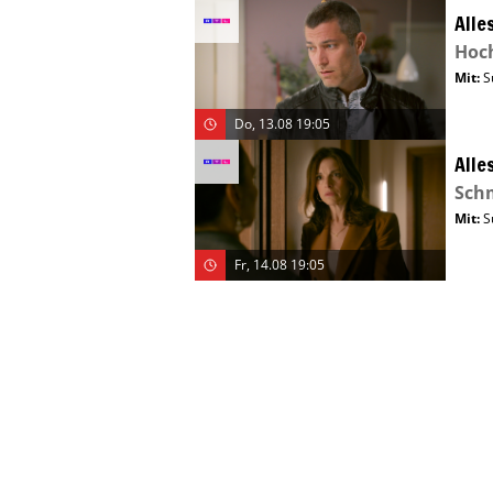
Alle
Hoch
Mit
:
S
Do, 13.08 19:05
Alle
Sch
Mit
:
S
Fr, 14.08 19:05