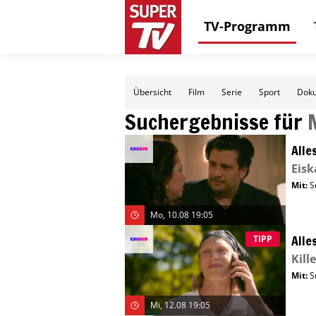
TV-Programm
Übersicht
Film
Serie
Sport
Doku
Suchergebnisse für
Alle
Eisk
Mit
:
S
Mo, 10.08 19:05
Alle
TIPP
Kill
Mit
:
S
Mi, 12.08 19:05