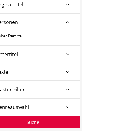
rginal Titel
ersonen
ersonen
ntertitel
exte
aster-Filter
enreauswahl
Suche