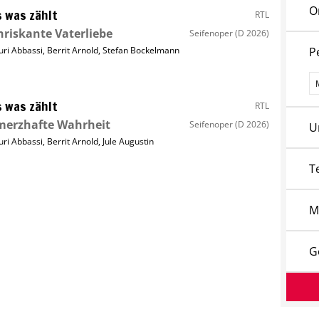
O
s was zählt
RTL
riskante Vaterliebe
Seifenoper
(D 2026)
uri Abbassi
,
Berrit Arnold
,
Stefan Bockelmann
P
P
s was zählt
RTL
merzhafte Wahrheit
Seifenoper
(D 2026)
U
uri Abbassi
,
Berrit Arnold
,
Jule Augustin
T
M
G