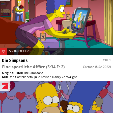
So, 09.08 11:25
Die Simpsons
ORF 1
Eine sportliche Affäre
(S:34 E: 2)
Cartoon
(USA 2022)
Original Titel:
The Simpsons
Mit
:
Dan Castellaneta
,
Julie Kavner
,
Nancy Cartwright