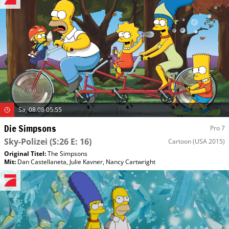
Sa, 08.08 05:55
Die Simpsons
Pro 7
Sky-Polizei
(S:26 E: 16)
Cartoon
(USA 2015)
Original Titel:
The Simpsons
Mit
:
Dan Castellaneta
,
Julie Kavner
,
Nancy Cartwright