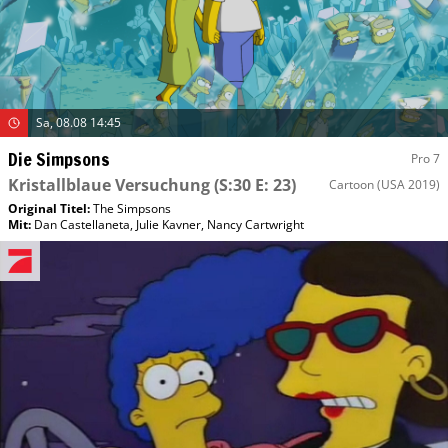
Sa, 08.08 14:45
Die Simpsons
Pro 7
Kristallblaue Versuchung
(S:30 E: 23)
Cartoon
(USA 2019)
Original Titel:
The Simpsons
Mit
:
Dan Castellaneta
,
Julie Kavner
,
Nancy Cartwright