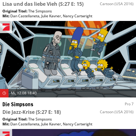
Lisa und das liebe Vieh
(S:27 E: 15)
Cartoon
(USA 2016)
Original Titel:
The Simpsons
Mit
:
Dan Castellaneta
,
Julie Kavner
,
Nancy Cartwright
Mi, 12.08 18:40
Die Simpsons
Pro 7
Die Jazz-Krise
(S:27 E: 18)
Cartoon
(USA 2016)
Original Titel:
The Simpsons
Mit
:
Dan Castellaneta
,
Julie Kavner
,
Nancy Cartwright