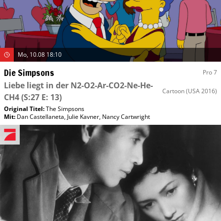
Mo, 10.08 18:10
Die Simpsons
Pro 7
Liebe liegt in der N2-O2-Ar-CO2-Ne-He-
Cartoon
(USA 2016)
CH4
(S:27 E: 13)
Original Titel:
The Simpsons
Mit
:
Dan Castellaneta
,
Julie Kavner
,
Nancy Cartwright