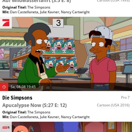
Auf Wildwasserfahrt
(S:5 E: 8)
Cartoon
(USA 1993)
Original Titel:
The Simpsons
Mit
:
Dan Castellaneta
,
Julie Kavner
,
Nancy Cartwright
Sa, 08.08 19:45
Die Simpsons
Pro 7
Apucalypse Now
(S:27 E: 12)
Cartoon
(USA 2016)
Original Titel:
The Simpsons
Mit
:
Dan Castellaneta
,
Julie Kavner
,
Nancy Cartwright