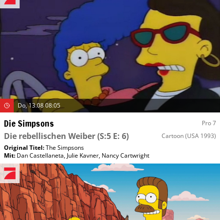
Do, 13.08 08:05
Die Simpsons
Pro 7
Die rebellischen Weiber
(S:5 E: 6)
Cartoon
(USA 1993)
Original Titel:
The Simpsons
Mit
:
Dan Castellaneta
,
Julie Kavner
,
Nancy Cartwright