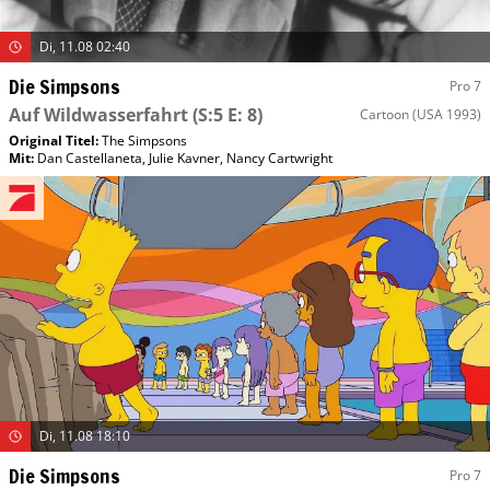
Di, 11.08 02:40
Die Simpsons
Pro 7
Auf Wildwasserfahrt
(S:5 E: 8)
Cartoon
(USA 1993)
Original Titel:
The Simpsons
Mit
:
Dan Castellaneta
,
Julie Kavner
,
Nancy Cartwright
Di, 11.08 18:10
Die Simpsons
Pro 7