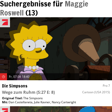
Suchergebnisse für
Maggie
Roswell
(
13
)
Fr, 07.08 18:40
Die Simpsons
Pro 7
Wege zum Ruhm
(S:27 E: 8)
Cartoon
(USA 2015)
Original Titel:
The Simpsons
Mit
:
Dan Castellaneta
,
Julie Kavner
,
Nancy Cartwright