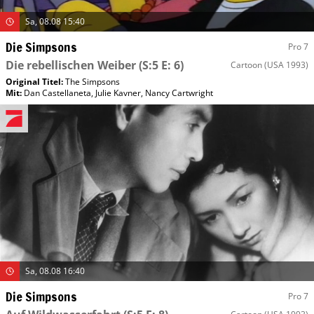
Sa, 08.08 15:40
Die Simpsons
Pro 7
Die rebellischen Weiber
(S:5 E: 6)
Cartoon
(USA 1993)
Original Titel:
The Simpsons
Mit
:
Dan Castellaneta
,
Julie Kavner
,
Nancy Cartwright
Sa, 08.08 16:40
Die Simpsons
Pro 7