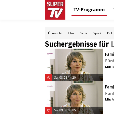
TV-Programm
Übersicht
Film
Serie
Sport
Doku
Suchergebnisse für
Fami
Fünf
Mit
:
F
Sa, 08.08 14:20
Fami
Fünf
Mit
:
F
So, 09.08 08:05