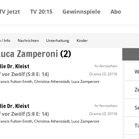
TV Jetzt
TV 20:15
Gewinnspiele
Abo
 / Info
Nachrichten
Unterhaltung
Kinder
Luca Zamperoni
(
2
)
lie Dr. Kleist
hr-fernsehen
W
 vor Zwölf
(S:8 E: 14)
Drama
(D 2019)
rancis Fulton-Smith
,
Christina Athenstädt
,
Luca Zamperoni
Z
lie Dr. Kleist
hr-fernsehen
S
 vor Zwölf
(S:8 E: 14)
Drama
(D 2019)
rancis Fulton-Smith
,
Christina Athenstädt
,
Luca Zamperoni
Ti