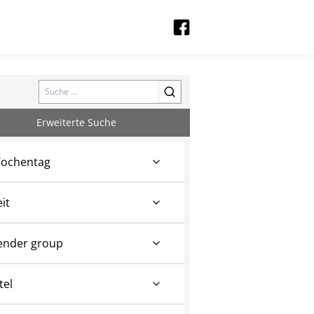
Search
Erweiterte Suche
ochentag
eit
ender group
tel