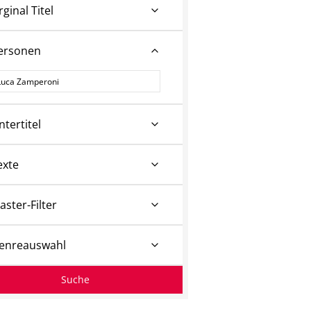
rginal Titel
ersonen
ersonen
ntertitel
exte
aster-Filter
enreauswahl
Suche