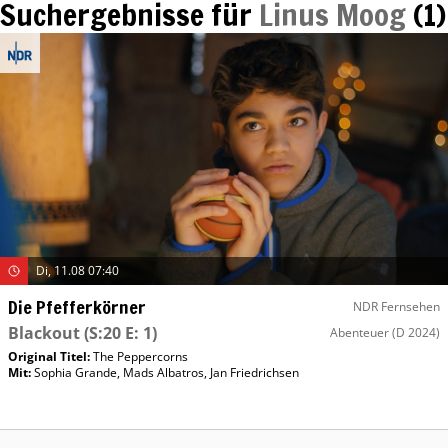
Suchergebnisse für
Linus Moog
(
1
)
Di, 11.08 07:40
Die Pfefferkörner
NDR Fernsehen
Blackout
(S:20 E: 1)
Abenteuer
(D 2024)
Original Titel:
The Peppercorns
Mit
:
Sophia Grande
,
Mads Albatros
,
Jan Friedrichsen