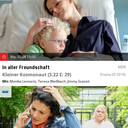
Mo, 10.08 11:00
In aller Freundschaft
MDR
Kleiner Kosmonaut
(S:22 E: 29)
Drama
(D 2019)
Mit
:
Monika Lennartz
,
Teresa Weißbach
,
Jimmy Gutzeit