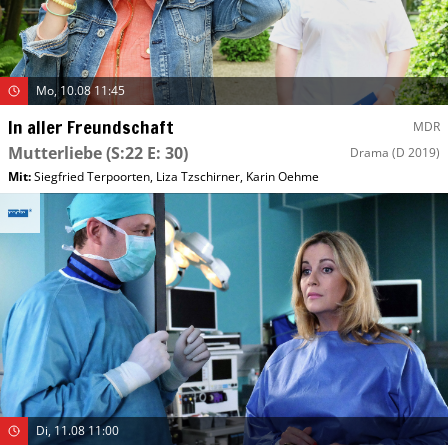
Mo, 10.08 11:45
In aller Freundschaft
MDR
Mutterliebe
(S:22 E: 30)
Drama
(D 2019)
Mit
:
Siegfried Terpoorten
,
Liza Tzschirner
,
Karin Oehme
Di, 11.08 11:00