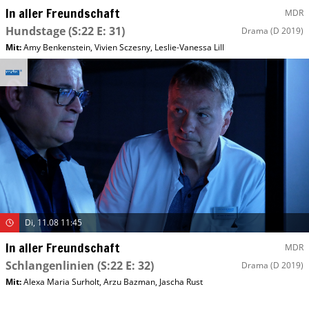
In aller Freundschaft
MDR
Hundstage
(S:22 E: 31)
Drama
(D 2019)
Mit
:
Amy Benkenstein
,
Vivien Sczesny
,
Leslie-Vanessa Lill
Di, 11.08 11:45
In aller Freundschaft
MDR
Schlangenlinien
(S:22 E: 32)
Drama
(D 2019)
Mit
:
Alexa Maria Surholt
,
Arzu Bazman
,
Jascha Rust