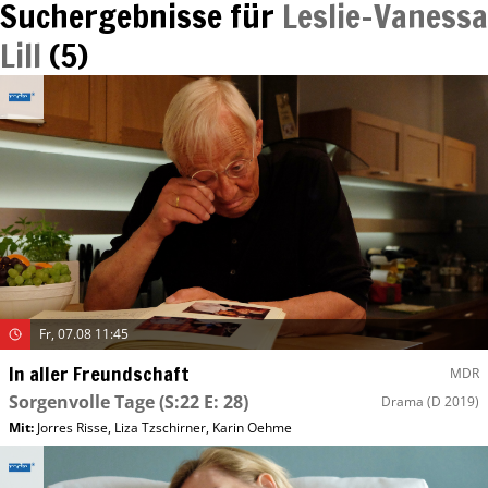
Suchergebnisse für
Leslie-Vanessa
Lill
(
5
)
Fr, 07.08 11:45
In aller Freundschaft
MDR
Sorgenvolle Tage
(S:22 E: 28)
Drama
(D 2019)
Mit
:
Jorres Risse
,
Liza Tzschirner
,
Karin Oehme