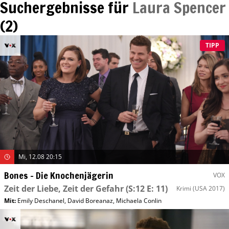
Suchergebnisse für
Laura Spencer
(
2
)
TIPP
Mi, 12.08 20:15
Bones – Die Knochenjägerin
VOX
Zeit der Liebe, Zeit der Gefahr
(S:12 E: 11)
Krimi
(USA 2017)
Mit
:
Emily Deschanel
,
David Boreanaz
,
Michaela Conlin