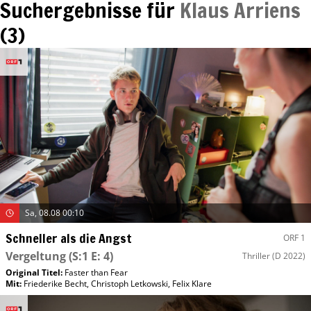
Suchergebnisse für
Klaus Arriens
(
3
)
Sa, 08.08 00:10
Schneller als die Angst
ORF 1
Vergeltung
(S:1 E: 4)
Thriller
(D 2022)
Original Titel:
Faster than Fear
Mit
:
Friederike Becht
,
Christoph Letkowski
,
Felix Klare