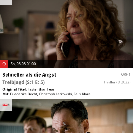
Sa, 08.08 01:00
Schneller als die Angst
ORF 1
Treibjagd
(S:1 E: 5)
Thriller
(D 2022)
Original Titel:
Faster than Fear
Mit
:
Friederike Becht
,
Christoph Letkowski
,
Felix Klare