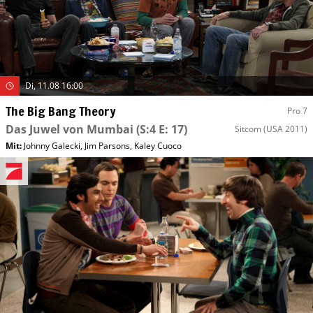
Di, 11.08 16:00
The Big Bang Theory
Pro 7
Das Juwel von Mumbai
(S:4 E: 17)
Sitcom
(USA 2011)
Mit
:
Johnny Galecki
,
Jim Parsons
,
Kaley Cuoco