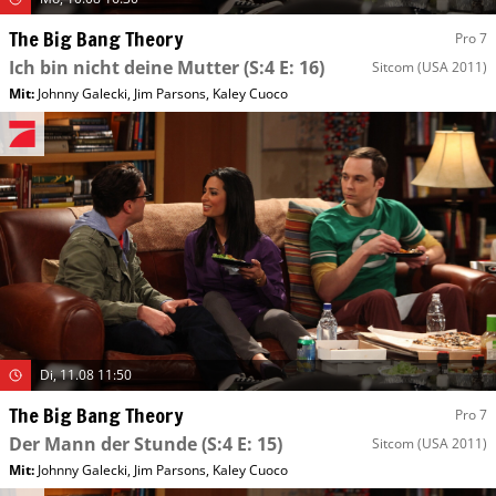
The Big Bang Theory
Pro 7
Ich bin nicht deine Mutter
(S:4 E: 16)
Sitcom
(USA 2011)
Mit
:
Johnny Galecki
,
Jim Parsons
,
Kaley Cuoco
Di, 11.08 11:50
The Big Bang Theory
Pro 7
Der Mann der Stunde
(S:4 E: 15)
Sitcom
(USA 2011)
Mit
:
Johnny Galecki
,
Jim Parsons
,
Kaley Cuoco