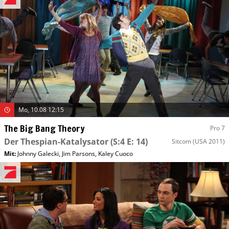
Mo, 10.08 12:15
The Big Bang Theory
Pro 7
Der Thespian-Katalysator
(S:4 E: 14)
Sitcom
(USA 2011)
Mit
:
Johnny Galecki
,
Jim Parsons
,
Kaley Cuoco