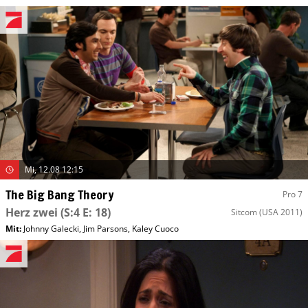
Mi, 12.08 12:15
The Big Bang Theory
Pro 7
Herz zwei
(S:4 E: 18)
Sitcom
(USA 2011)
Mit
:
Johnny Galecki
,
Jim Parsons
,
Kaley Cuoco