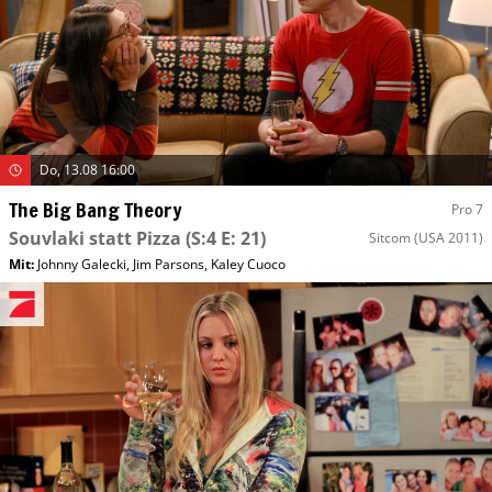
Do, 13.08 16:00
The Big Bang Theory
Pro 7
Souvlaki statt Pizza
(S:4 E: 21)
Sitcom
(USA 2011)
Mit
:
Johnny Galecki
,
Jim Parsons
,
Kaley Cuoco