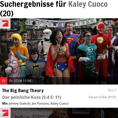
Suchergebnisse für
Kaley Cuoco
(
20
)
Fr, 07.08 11:50
The Big Bang Theory
Pro 7
Der peinliche Kuss
(S:4 E: 11)
Sitcom
(USA 2010)
Mit
:
Johnny Galecki
,
Jim Parsons
,
Kaley Cuoco