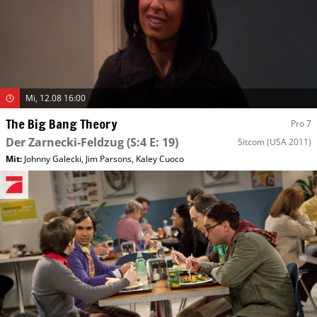
Mi, 12.08 16:00
The Big Bang Theory
Pro 7
Der Zarnecki-Feldzug
(S:4 E: 19)
Sitcom
(USA 2011)
Mit
:
Johnny Galecki
,
Jim Parsons
,
Kaley Cuoco