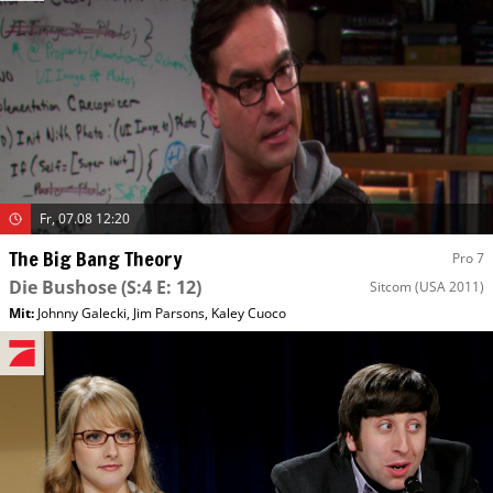
Fr, 07.08 12:20
The Big Bang Theory
Pro 7
Die Bushose
(S:4 E: 12)
Sitcom
(USA 2011)
Mit
:
Johnny Galecki
,
Jim Parsons
,
Kaley Cuoco