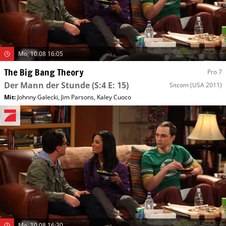
Mo, 10.08 16:05
The Big Bang Theory
Pro 7
Der Mann der Stunde
(S:4 E: 15)
Sitcom
(USA 2011)
Mit
:
Johnny Galecki
,
Jim Parsons
,
Kaley Cuoco
Mo, 10.08 16:30