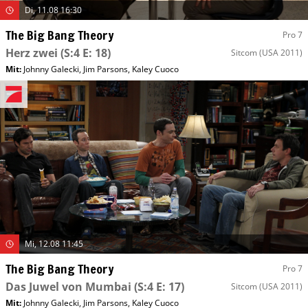
Di, 11.08 16:30
The Big Bang Theory
Pro 7
Herz zwei
(S:4 E: 18)
Sitcom
(USA 2011)
Mit
:
Johnny Galecki
,
Jim Parsons
,
Kaley Cuoco
Mi, 12.08 11:45
The Big Bang Theory
Pro 7
Das Juwel von Mumbai
(S:4 E: 17)
Sitcom
(USA 2011)
Mit
:
Johnny Galecki
,
Jim Parsons
,
Kaley Cuoco