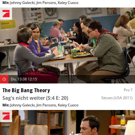
Mit
:
Johnny Galecki
,
Jim Parsons
,
Kaley Cuoco
Do, 13.08 12:15
The Big Bang Theory
Pro 7
Sag's nicht weiter
(S:4 E: 20)
Sitcom
(USA 2011)
Mit
:
Johnny Galecki
,
Jim Parsons
,
Kaley Cuoco