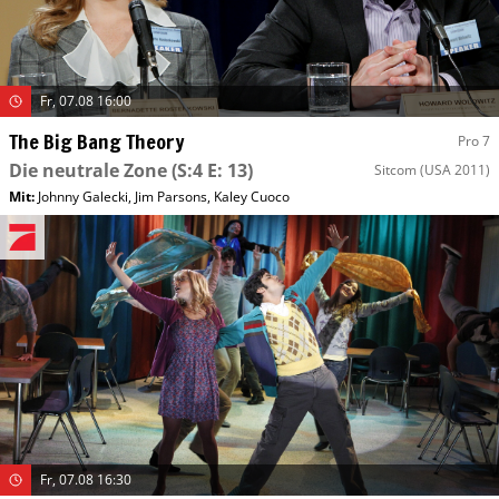
Fr, 07.08 16:00
The Big Bang Theory
Pro 7
Die neutrale Zone
(S:4 E: 13)
Sitcom
(USA 2011)
Mit
:
Johnny Galecki
,
Jim Parsons
,
Kaley Cuoco
Fr, 07.08 16:30