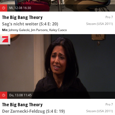
Mi, 12.08 16:30
The Big Bang Theory
Pro 7
Sag's nicht weiter
(S:4 E: 20)
Sitcom
(USA 2011)
Mit
:
Johnny Galecki
,
Jim Parsons
,
Kaley Cuoco
Do, 13.08 11:45
The Big Bang Theory
Pro 7
Der Zarnecki-Feldzug
(S:4 E: 19)
Sitcom
(USA 2011)