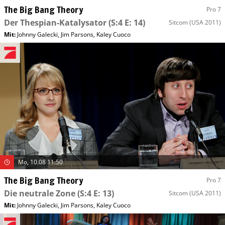
The Big Bang Theory
Pro 7
Der Thespian-Katalysator
(S:4 E: 14)
Sitcom
(USA 2011)
Mit
:
Johnny Galecki
,
Jim Parsons
,
Kaley Cuoco
Mo, 10.08 11:50
The Big Bang Theory
Pro 7
Die neutrale Zone
(S:4 E: 13)
Sitcom
(USA 2011)
Mit
:
Johnny Galecki
,
Jim Parsons
,
Kaley Cuoco