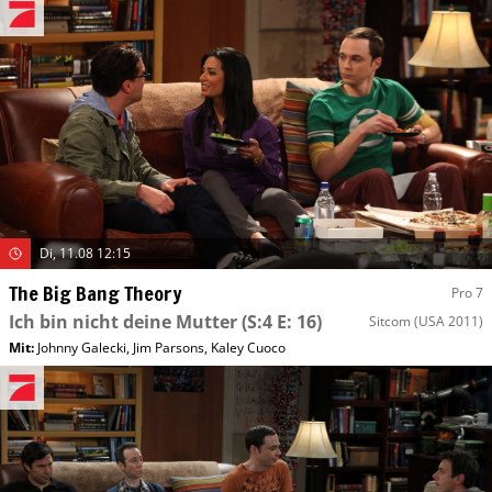
Di, 11.08 12:15
The Big Bang Theory
Pro 7
Ich bin nicht deine Mutter
(S:4 E: 16)
Sitcom
(USA 2011)
Mit
:
Johnny Galecki
,
Jim Parsons
,
Kaley Cuoco