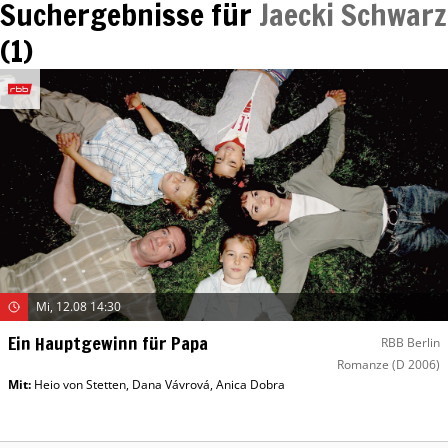
Suchergebnisse für
Jaecki Schwarz
(
1
)
Mi, 12.08 14:30
Ein Hauptgewinn für Papa
RBB Berlin
Romanze
(D 2006)
Mit
:
Heio von Stetten
,
Dana Vávrová
,
Anica Dobra