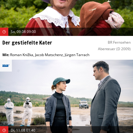
So, 09.08 09:00
Der gestiefelte Kater
BR Fernsehen
Abenteuer
(D 2009)
Mit
:
Roman Knižka
,
Jacob Matschenz
,
Jürgen Tarrach
Di, 11.08 01:40