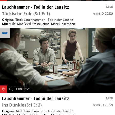
Lauchhammer – Tod in der Lausitz
MDR
Tückische Erde
(S:1 E: 1)
Krimi
(D 2022)
Original Titel:
Lauchhammer – Tod in der Lausitz
Mit
:
Mišel Matičević
,
Odine Johne
,
Marc Hosemann
Di, 11.08 02:25
Lauchhammer – Tod in der Lausitz
MDR
Ins Dunkle
(S:1 E: 2)
Krimi
(D 2022)
Original Titel:
Lauchhammer – Tod in der Lausitz