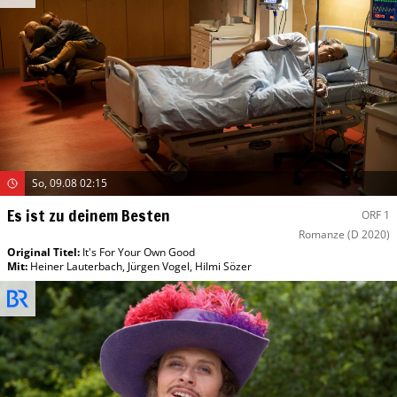
So, 09.08 02:15
Es ist zu deinem Besten
ORF 1
Romanze
(D 2020)
Original Titel:
It's For Your Own Good
Mit
:
Heiner Lauterbach
,
Jürgen Vogel
,
Hilmi Sözer