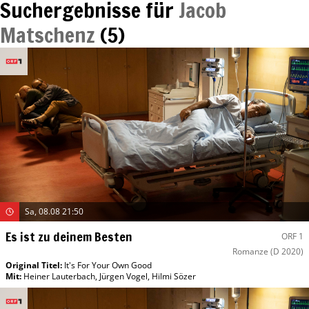
Suchergebnisse für
Jacob
Matschenz
(
5
)
Sa, 08.08 21:50
Es ist zu deinem Besten
ORF 1
Romanze
(D 2020)
Original Titel:
It's For Your Own Good
Mit
:
Heiner Lauterbach
,
Jürgen Vogel
,
Hilmi Sözer