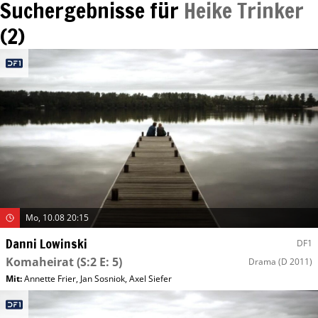
Suchergebnisse für
Heike Trinker
(
2
)
Mo, 10.08 20:15
Danni Lowinski
DF1
Komaheirat
(S:2 E: 5)
Drama
(D 2011)
Mit
:
Annette Frier
,
Jan Sosniok
,
Axel Siefer