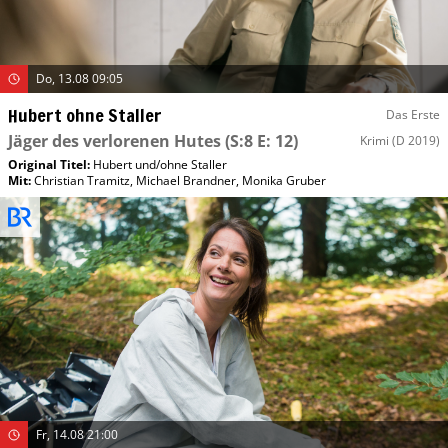
Do, 13.08 09:05
Hubert ohne Staller
Das Erste
Jäger des verlorenen Hutes
(S:8 E: 12)
Krimi
(D 2019)
Original Titel:
Hubert und/​ohne Staller
Mit
:
Christian Tramitz
,
Michael Brandner
,
Monika Gruber
Fr, 14.08 21:00