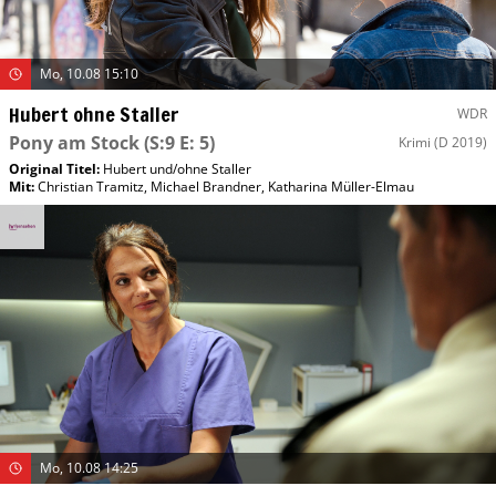
Mo, 10.08 15:10
Hubert ohne Staller
WDR
Pony am Stock
(S:9 E: 5)
Krimi
(D 2019)
Original Titel:
Hubert und/​ohne Staller
Mit
:
Christian Tramitz
,
Michael Brandner
,
Katharina Müller-Elmau
Mo, 10.08 14:25