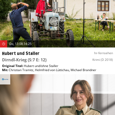
Do, 13.08 14:25
Hubert und Staller
hr-fernsehen
Dirndl-Krieg
(S:7 E: 12)
Krimi
(D 2018)
Original Titel:
Hubert und/​ohne Staller
Mit
:
Christian Tramitz
,
Helmfried von Lüttichau
,
Michael Brandner