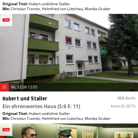
Original Titel:
Hubert und/​ohne Staller
Mit
:
Christian Tramitz
,
Helmfried von Lüttichau
,
Monika Gruber
Mi, 12.08 12:05
Hubert und Staller
RBB Berlin
Ein ehrenwertes Haus
(S:6 E: 11)
Krimi
(D 2017)
Original Titel:
Hubert und/​ohne Staller
Mit
:
Christian Tramitz
,
Helmfried von Lüttichau
,
Monika Gruber