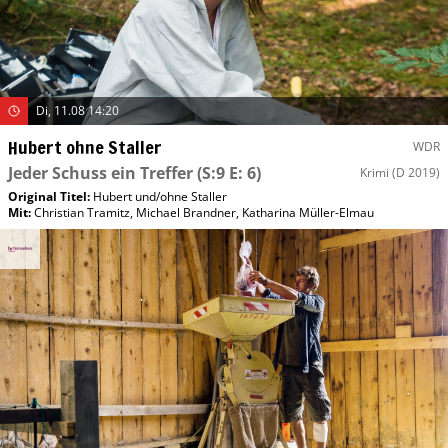
Di, 11.08 14:20
Hubert ohne Staller
WDR
Jeder Schuss ein Treffer
(S:9 E: 6)
Krimi
(D 2019)
Original Titel:
Hubert und/​ohne Staller
Mit
:
Christian Tramitz
,
Michael Brandner
,
Katharina Müller-Elmau