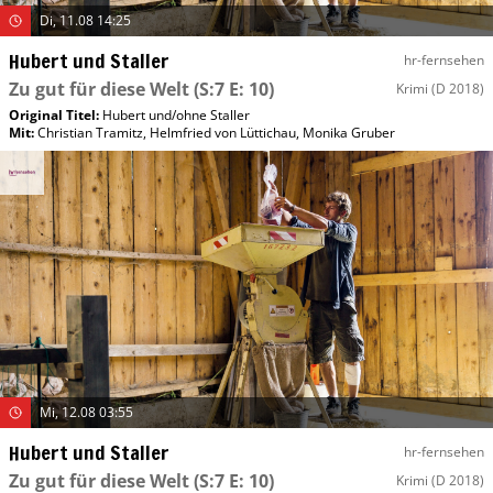
Di, 11.08 14:25
Hubert und Staller
hr-fernsehen
Zu gut für diese Welt
(S:7 E: 10)
Krimi
(D 2018)
Original Titel:
Hubert und/​ohne Staller
Mit
:
Christian Tramitz
,
Helmfried von Lüttichau
,
Monika Gruber
Mi, 12.08 03:55
Hubert und Staller
hr-fernsehen
Zu gut für diese Welt
(S:7 E: 10)
Krimi
(D 2018)