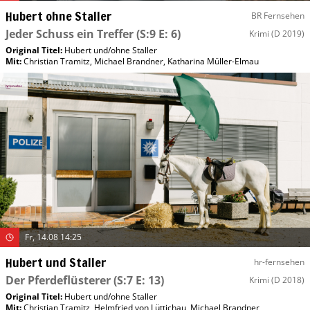
Hubert ohne Staller
BR Fernsehen
Jeder Schuss ein Treffer
(S:9 E: 6)
Krimi
(D 2019)
Original Titel:
Hubert und/​ohne Staller
Mit
:
Christian Tramitz
,
Michael Brandner
,
Katharina Müller-Elmau
Fr, 14.08 14:25
Hubert und Staller
hr-fernsehen
Der Pferdeflüsterer
(S:7 E: 13)
Krimi
(D 2018)
Original Titel:
Hubert und/​ohne Staller
Mit
:
Christian Tramitz
,
Helmfried von Lüttichau
,
Michael Brandner