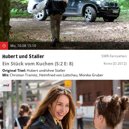
Mo, 10.08 15:10
Hubert und Staller
SWR-Fernsehen
Ein Stück vom Kuchen
(S:2 E: 8)
Krimi
(D 2012)
Original Titel:
Hubert und/​ohne Staller
Mit
:
Christian Tramitz
,
Helmfried von Lüttichau
,
Monika Gruber