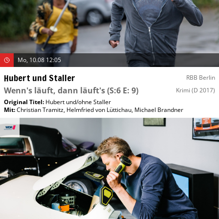
Mo, 10.08 12:05
Hubert und Staller
RBB Berlin
Wenn's läuft, dann läuft's
(S:6 E: 9)
Krimi
(D 2017)
Original Titel:
Hubert und/​ohne Staller
Mit
:
Christian Tramitz
,
Helmfried von Lüttichau
,
Michael Brandner