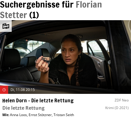
Suchergebnisse für
Florian
Stetter
(
1
)
Di, 11.08 20:15
Helen Dorn – Die letzte Rettung
ZDF Neo
Die letzte Rettung
Krimi
(D 2021)
Mit
:
Anna Loos
,
Ernst Stötzner
,
Tristan Seith