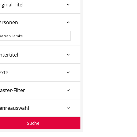
rginal Titel
ersonen
ersonen
ntertitel
exte
aster-Filter
enreauswahl
Suche