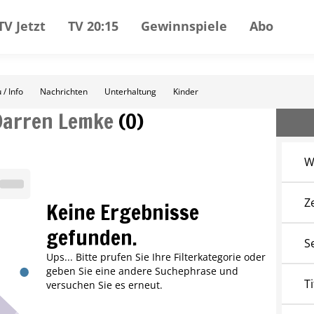
TV Jetzt
TV 20:15
Gewinnspiele
Abo
 / Info
Nachrichten
Unterhaltung
Kinder
Darren Lemke
(
0
)
W
Z
Keine Ergebnisse
gefunden.
S
Ups... Bitte prufen Sie Ihre Filterkategorie oder
geben Sie eine andere Suchephrase und
Ti
versuchen Sie es erneut.