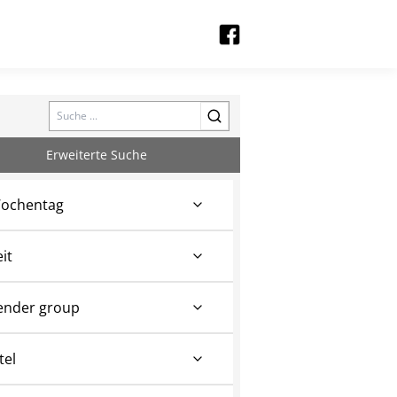
Search
Erweiterte Suche
ochentag
eit
ender group
tel