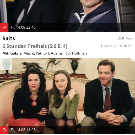
Fr, 14.08 22:40
Suits
ZDF Neo
6 Stunden Freiheit
(S:6 E: 4)
Drama
(USA 2016)
Mit
:
Gabriel Macht
,
Patrick J. Adams
,
Rick Hoffman
Fr, 14.08 11:05