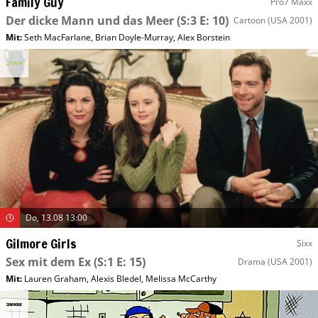
Family Guy
Pro7 Maxx
Der dicke Mann und das Meer
(S:3 E: 10)
Cartoon
(USA 2001)
Mit
:
Seth MacFarlane
,
Brian Doyle-Murray
,
Alex Borstein
Do, 13.08 13:00
Gilmore Girls
Sixx
Sex mit dem Ex
(S:1 E: 15)
Drama
(USA 2001)
Mit
:
Lauren Graham
,
Alexis Bledel
,
Melissa McCarthy