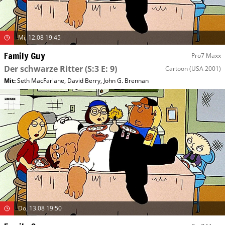
Mi, 12.08 19:45
Family Guy
Pro7 Maxx
Der schwarze Ritter
(S:3 E: 9)
Cartoon
(USA 2001)
Mit
:
Seth MacFarlane
,
David Berry
,
John G. Brennan
Do, 13.08 19:50