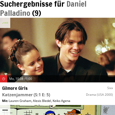
Suchergebnisse für
Daniel
Palladino
(
9
)
Mo, 10.08 11:00
Gilmore Girls
Sixx
Katzenjammer
(S:1 E: 5)
Drama
(USA 2000)
Mit
:
Lauren Graham
,
Alexis Bledel
,
Keiko Agena